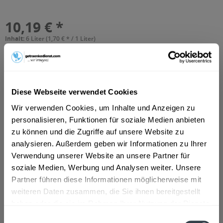
10,19 € *
Inhalt:
6 Liter (1,70 € * / 1 Liter)
inkl. MwSt.
ggf. zzgl. Erschwerniszuschlag
Vorrätig
MEHRWEG
+2,40 € Pfand
Diese Webseite verwendet Cookies
In den
Warenkorb
Wir verwenden Cookies, um Inhalte und Anzeigen zu
personalisieren, Funktionen für soziale Medien anbieten
Hinzugefügt
zu können und die Zugriffe auf unsere Website zu
Artikel-Nr.:
10335
analysieren. Außerdem geben wir Informationen zu Ihrer
Verwendung unserer Website an unsere Partner für
Beschreibung
soziale Medien, Werbung und Analysen weiter. Unsere
So beschreibt der Hersteller sein Produkt: "Der
Partner führen diese Informationen möglicherweise mit
sprudelnde Durstlöscher mit...
mehr
weiteren Daten zusammen, die Sie ihnen bereitgestellt
haben oder die sie im Rahmen Ihrer Nutzung der Dienste
Zutaten und Allergene
gesammelt haben.
Einwilligungsauswahl