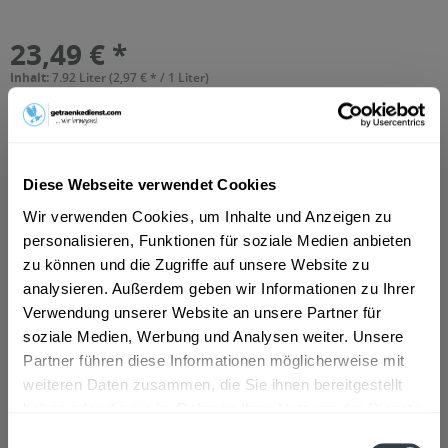
23,49 € *
Inhalt:
7.92 Liter (2,97 € * / 1 Liter)
inkl. MwSt.
ggf. zzgl. Erschwerniszuschlag
Vorrätig
MEHRWEG
+3,42 € Pfand
Diese Webseite verwendet Cookies
In den
Warenkorb
Wir verwenden Cookies, um Inhalte und Anzeigen zu
personalisieren, Funktionen für soziale Medien anbieten
Hinzugefügt
zu können und die Zugriffe auf unsere Website zu
Artikel-Nr.:
10482
analysieren. Außerdem geben wir Informationen zu Ihrer
Verwendung unserer Website an unsere Partner für
Beschreibung
soziale Medien, Werbung und Analysen weiter. Unsere
So beschreibt der Hersteller sein Produkt: "Seit 1842 wird
Partner führen diese Informationen möglicherweise mit
unser goldenes Pilsner Urquell im...
mehr
weiteren Daten zusammen, die Sie ihnen bereitgestellt
haben oder die sie im Rahmen Ihrer Nutzung der Dienste
Zutaten und Allergene
gesammelt haben.
Einwilligungsauswahl