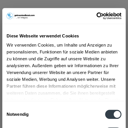
9,99 € *
Inhalt:
8.4 Liter (1,19 € * / 1 Liter)
inkl. MwSt.
ggf. zzgl. Erschwerniszuschlag
Vorrätig
Diese Webseite verwendet Cookies
MEHRWEG
Wir verwenden Cookies, um Inhalte und Anzeigen zu
+3,30 € Pfand
personalisieren, Funktionen für soziale Medien anbieten
zu können und die Zugriffe auf unsere Website zu
In den
Warenkorb
analysieren. Außerdem geben wir Informationen zu Ihrer
Hinzugefügt
Verwendung unserer Website an unsere Partner für
soziale Medien, Werbung und Analysen weiter. Unsere
Artikel-Nr.:
34499
Partner führen diese Informationen möglicherweise mit
weiteren Daten zusammen, die Sie ihnen bereitgestellt
Beschreibung
haben oder die sie im Rahmen Ihrer Nutzung der Dienste
mehr
gesammelt haben.
Einwilligungsauswahl
Notwendig
Zutaten und Allergene
Datenschutzbestimmungen
Natürliches Mineralwasser mit Kohlensäure versetzt
mehr