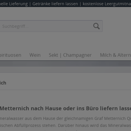
elle Lieferung |
Getränke liefern lassen
| kostenlose Leergutmit
pirituosen
Wein
Sekt | Champagner
Milch & Alter
ich
Metternich nach Hause oder ins Büro liefern lass
ineralwasser aus dem Hause der gleichnamigen Graf Metternich Quel
gischen Abfüllprozess stehen. Darüber hinaus wird das Mineralwa