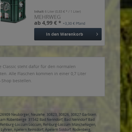
Inhalt
6 Liter
(0,83 € * / 1 Liter)
MEHRWEG
ab 4,99 € *
+3,30 € Pfand
In den
Warenkorb
e Classic steht dafür für den normalen
en. Alle Flaschen kommen in einer 0,7 Liter
-Shop bestellen.
26909 Neubörger, Neulehe
,
30823, 30826, 30827 Garbsen
,
 am Rübenberge
,
31542 Bad Nenndorf, Bad Nenndorf Bad
, Rehburg-Loccum Loccum, Rehburg-Loccum Münchehagen,
Lyhren, Apelern Reinsdorf, Apelern Soldorf, Rodenberg,