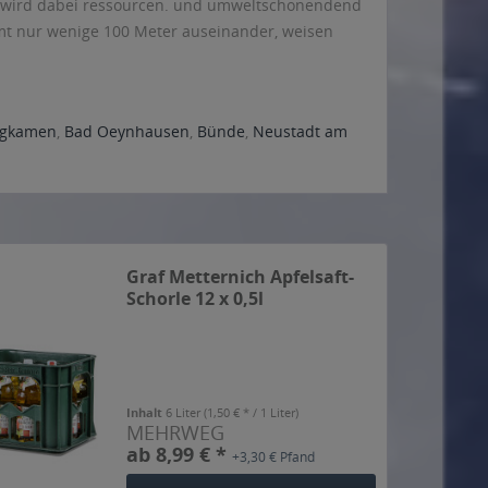
er wird dabei ressourcen. und umweltschonendend
samt nur wenige 100 Meter auseinander, weisen
rgkamen
,
Bad Oeynhausen
,
Bünde
,
Neustadt am
Graf Metternich Apfelsaft-
Schorle 12 x 0,5l
Inhalt
6 Liter
(1,50 € * / 1 Liter)
MEHRWEG
ab 8,99 € *
+3,30 € Pfand