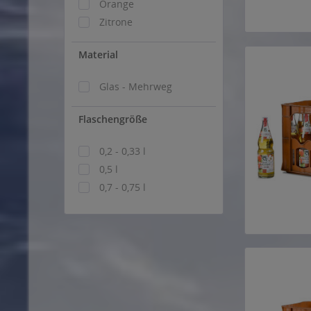
Orange
Zitrone
Material
Glas - Mehrweg
Flaschengröße
0,2 - 0,33 l
0,5 l
0,7 - 0,75 l