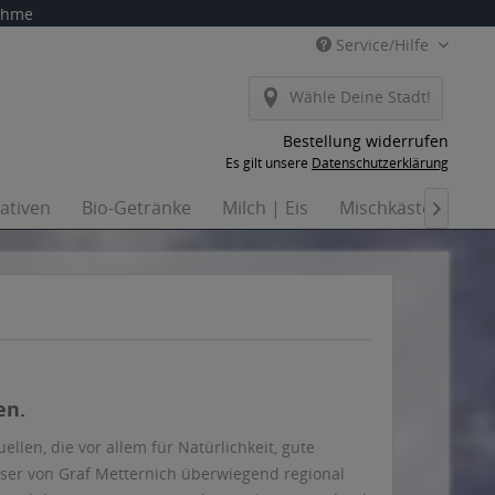
nahme
Service/Hilfe
Wähle Deine Stadt!
Bestellung widerrufen
Es gilt unsere
Datenschutzerklärung
nativen
Bio-Getränke
Milch | Eis
Mischkästen
Ha

en.
len, die vor allem für Natürlichkeit, gute
sser von Graf Metternich überwiegend regional