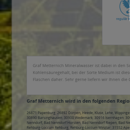
Graf Metternich Mineralwasser ist dabei in den S
Kohlensäuregehalt, bei der Sorte Medium ist dies
Flaschen daher. Sehr gerne liefern wir Ihnen die
Graf Metternich wird in den folgenden Regio
26871 Papenburg
,
26892 Dörpen, Heede, Kluse, Lehe, Wipping
30890 Barsinghausen
,
30900 Wedemark
,
30916 Isernhagen
,
30
Nenndorf, Bad Nenndorf Horsten, Bad Nenndorf Riepen, Bad N
Rehburg-Loccum Rehburg, Rehburg-Loccum Winzlar
,
31552 Apel