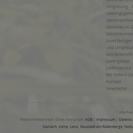
Umgebung - 
Lieblingsget
Getränkediens
Getränke in G
Getränkedien
zuverlässige
und Umgebu
Getränkeliefe
Liefergebiet
Lieferservice
Wir liefern G
Kontakt
Newsletter
* Alle Pre
Webseitenbetreiber: Drink now GmbH:
AGB
|
Impressum
|
Datensc
Stainach
,
Vomp
,
Lienz
,
Neustadt am Rübenberge
,
Nottu