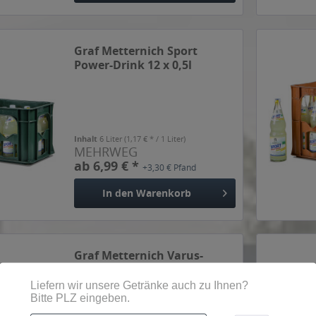
Graf Metternich Sport
Power-Drink 12 x 0,5l
Inhalt
6 Liter
(1,17 € * / 1 Liter)
MEHRWEG
ab 6,99 € *
+3,30 € Pfand
In den
Warenkorb
Graf Metternich Varus-
Quelle Classic 12 x 0,75l