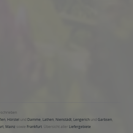
eschrieben
len
,
Hörstel
und
Damme
,
Lathen
,
Nienstädt
,
Lengerich
und
Garbsen
,
urt
,
Mainz
sowie
Frankfurt
. Übersicht aller
Liefergebiete