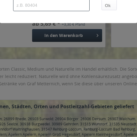
Inhalt
9 Liter
(0,63 € * / 1 Liter)
MEHRWEG
ab 5,69 € *
+3,30 € Pfand
In den
Warenkorb
orten Classic, Medium und Naturelle im Handel erhältlich. Die Sort
er leicht reduziert. Naturelle wird ohne Kohlensäurezusatz angebot
 Getränke von Graf Metternich, wenn Sie diese über unseren Online
nen, Städten, Orten und Postleitzahl-Gebieten geliefert
en
,
26899 Rhede
,
26903 Surwold
,
26904 Börger
,
26906 Dersum
,
26907 Walchum
,
926 Seelze
,
30938 Burgwedel
,
30989 Gehrden
,
31515 Wunstorf
,
31535 Neustadt
enndorf Waltringhausen
,
31547 Rehburg-Loccum, Rehburg-Loccum Bad Rehburg
ern, Apelern Apelern, Apelern Groß Hegesdorf, Apelern Kleinhegesdorf, Apelern 