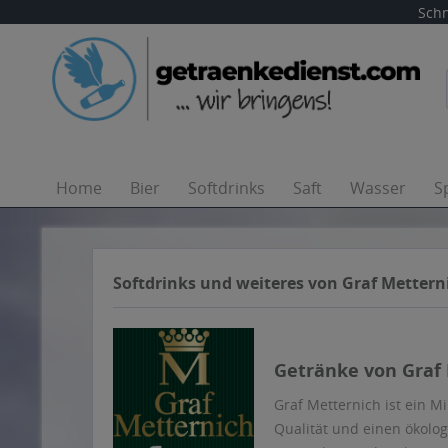
Schn
Home
Bier
Softdrinks
Saft
Wasser
S
Softdrinks und weiteres von Graf Mettern
Getränke von Graf 
Graf Metternich ist ein M
Qualität und einen ökolo