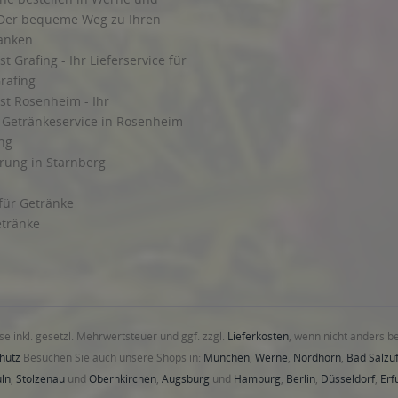
Der bequeme Weg zu Ihren
ränken
t Grafing - Ihr Lieferservice für
rafing
st Rosenheim - Ihr
r Getränkeservice in Rosenheim
ng
rung in Starnberg
 für Getränke
etränke
ise inkl. gesetzl. Mehrwertsteuer und ggf. zzgl.
Lieferkosten
, wenn nicht anders b
hutz
Besuchen Sie auch unsere Shops in:
München
,
Werne
,
Nordhorn
,
Bad Salzuf
ln
,
Stolzenau
und
Obernkirchen
,
Augsburg
und
Hamburg
,
Berlin
,
Düsseldorf
,
Erf