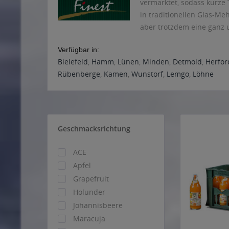
vermarktet, sodass kurze
in traditionellen Glas-Me
aber trotzdem eine ganz u
Verfügbar in:
Bielefeld
,
Hamm
,
Lünen
,
Minden
,
Detmold
,
Herfor
Rübenberge
,
Kamen
,
Wunstorf
,
Lemgo
,
Löhne
Geschmacksrichtung
ACE
Apfel
Grapefruit
Holunder
Johannisbeere
Maracuja