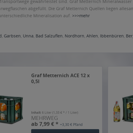
 Transportwege gewährleistet sind. Graf Metternich Mineralwass
hrwegflaschen abgefüllt. Die Graf Metternich Quellen liegen alle
nterschiedliche Mineralisation auf.
>>>mehr
d
,
Garbsen
,
Unna
,
Bad Salzuflen
,
Nordhorn
,
Ahlen
,
Ibbenbüren
,
Be
Graf Metternich ACE 12 x
0,5l
Inhalt
6 Liter
(1,33 € * / 1 Liter)
MEHRWEG
ab 7,99 € *
+3,30 € Pfand