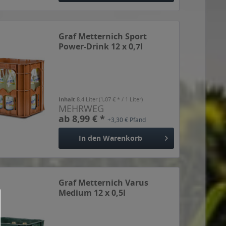
Graf Metternich Sport
Power-Drink 12 x 0,7l
Inhalt
8.4 Liter
(1,07 € * / 1 Liter)
MEHRWEG
ab 8,99 € *
+3,30 € Pfand
In den
Warenkorb
Graf Metternich Varus
Medium 12 x 0,5l