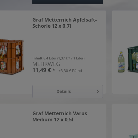
Hinzugefügt
Graf Metternich Apfelsaft-
Schorle 12 x 0,7l
Inhalt
8.4 Liter
(1,37 € * / 1 Liter)
MEHRWEG
11,49 € *
+3,30 € Pfand
Details
Graf Metternich Varus
Medium 12 x 0,5l