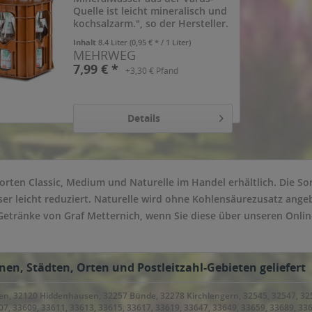
Quelle ist leicht mineralisch und
kochsalzarm.", so der Hersteller.
Inhalt
8.4 Liter
(0,95 € * / 1 Liter)
MEHRWEG
7,99 € *
+3,30 € Pfand
Details
orten Classic, Medium und Naturelle im Handel erhältlich. Die So
er leicht reduziert. Naturelle wird ohne Kohlensäurezusatz angeb
e Getränke von Graf Metternich, wenn Sie diese über unseren Onlin
nen, Städten, Orten und Postleitzahl-Gebieten geliefert
flen, 32120 Hiddenhausen, 32257 Bünde, 32278 Kirchlengern, 32545, 32547, 
, 33609, 33611, 33613, 33615, 33617, 33619, 33647, 33649, 33659, 33689, 336