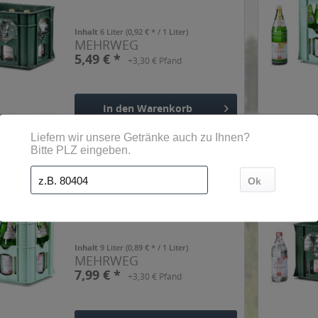
Inhalt
6 Liter
(0,92 € * / 1 Liter)
MEHRWEG
5,49 € *
+3,30 € Pfand
In den
Warenkorb
Hinzugefügt
Graf Metternich Varus
Naturell 12 x 0,75l
Inhalt
9 Liter
(0,89 € * / 1 Liter)
MEHRWEG
7,99 € *
+3,30 € Pfand