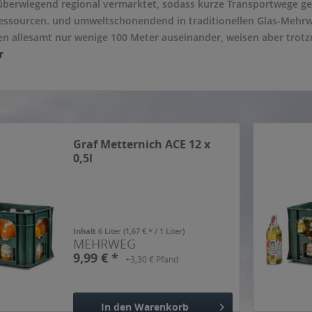
überwiegend regional vermarktet, sodass kurze Transportwege gew
ressourcen. und umweltschonendend in traditionellen Glas-Mehrwe
en allesamt nur wenige 100 Meter auseinander, weisen aber trotz
r
Graf Metternich ACE 12 x
0,5l
Inhalt
6 Liter
(1,67 € * / 1 Liter)
MEHRWEG
9,99 € *
+3,30 € Pfand
In den
Warenkorb