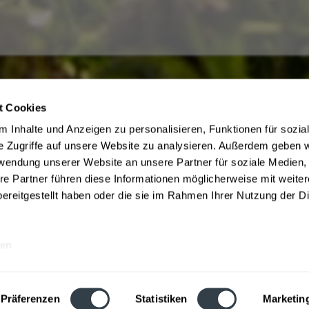
t Cookies
ce
Getränkelieferant
 Inhalte und Anzeigen zu personalisieren, Funktionen für sozia
irmenkunden
AGB des Lieferanten
e Zugriffe auf unsere Website zu analysieren. Außerdem geben w
ne bestellen in Bielefeld
Datenschutz des Lieferanten
rwendung unserer Website an unsere Partner für soziale Medien
m Jugendschutz
Kontaktdaten des Lieferanten
re Partner führen diese Informationen möglicherweise mit weite
Zahlungsbedingungen
Widerrufsbelehrung des Liefera
ereitgestellt haben oder die sie im Rahmen Ihrer Nutzung der D
be
en
e inkl. gesetzl. Mehrwertsteuer und ggf. zzgl.
Lieferkosten
, wenn nicht anders
Webseitenbetreiber: Drink_ now GmbH:
AGB
|
Impressum
|
Datenschutz
Präferenzen
Statistiken
Marketin