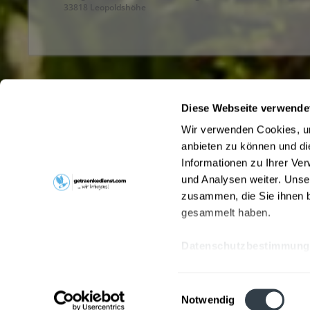
33818 Leopoldshöhe
Diese Webseite verwende
Service Hotline
Shop Servi
Wir verwenden Cookies, um
Haben Sie Fragen zu Ihrer Bestellung?
Büro- und F
anbieten zu können und di
Getränke onli
Rufen Sie uns gerne unter
05222/6282-0
an
Informationen zu Ihrer Ve
Hinweise zu
oder schreiben Sie uns an
und Analysen weiter. Unse
Liefer- und 
bestellung@langejuergen.de
zusammen, die Sie ihnen b
Pfandrückga
gesammelt haben.
Kontakt
Datenschutzbestimmung
* Alle Preis
Einwilligungsauswahl
Notwendig