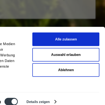
Newsletter
Alle zulassen
le Medien
Abonnieren Sie den kostenlosen
ir
getraenkedienst.com-Newsletter und
Auswahl erlauben
, Werbung
verpassen Sie keine Neuigkeit oder Aktion.
ren Daten
nten
ienste
Ablehnen
 beschrieben
g
Details zeigen