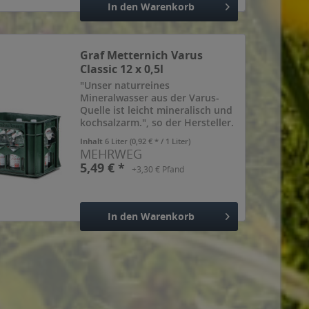
In den
Warenkorb
Hinzugefügt
Graf Metternich Varus
Classic 12 x 0,5l
"Unser naturreines
Mineralwasser aus der Varus-
Quelle ist leicht mineralisch und
kochsalzarm.", so der Hersteller.
Inhalt
6 Liter
(0,92 € * / 1 Liter)
MEHRWEG
5,49 € *
+3,30 € Pfand
In den
Warenkorb
Hinzugefügt