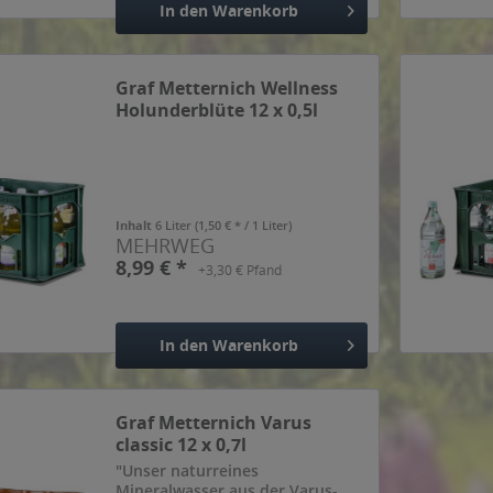
In den
Warenkorb
Hinzugefügt
Graf Metternich Wellness
Holunderblüte 12 x 0,5l
Inhalt
6 Liter
(1,50 € * / 1 Liter)
MEHRWEG
8,99 € *
+3,30 € Pfand
In den
Warenkorb
Hinzugefügt
Graf Metternich Varus
classic 12 x 0,7l
"Unser naturreines
Mineralwasser aus der Varus-