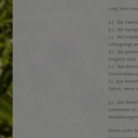
Liegt eine so
a.) die Zweck
b.) die Kateg
c.) die Empf
offengelegt w
d.) die gepla
möglich sind, 
e.) das Beste
Einschränkung
f.) das Beste
Daten, wenn 
g.) das Beste
zumindest in 
Auswirkungen 
Ihnen steht d
an eine inter