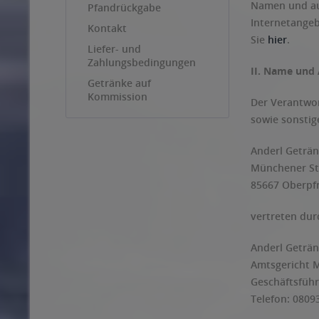
Namen und auf
Pfandrückgabe
Internetangeb
Kontakt
Sie
hier
.
Liefer- und
Zahlungsbedingungen
II. Name und 
Getränke auf
Kommission
Der Verantwor
sowie sonstig
Anderl Geträn
Münchener St
85667 Oberp
vertreten dur
Anderl Geträn
Amtsgericht 
Geschäftsführ
Telefon: 0809