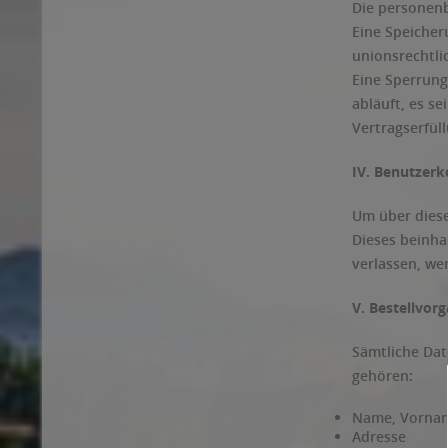
Die personenb
Eine Speicher
unionsrechtli
Eine Sperrung
abläuft, es s
Vertragserfül
IV. Benutzer
Um über diese
Dieses beinha
verlassen, we
V. Bestellvor
Sämtliche Dat
gehören:
Name, Vorna
Adresse