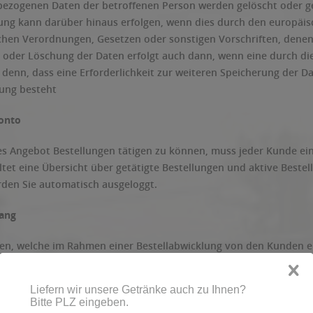
ezogenen Daten der betroffenen Person werden gelöscht oder ges
ung kann darüber hinaus erfolgen, wenn dies durch den europäis
chen Verordnungen, Gesetzen oder sonstigen Vorschriften, denen
 oder Löschung der Daten erfolgt auch dann, wenn eine durch d
ei denn, dass eine Erforderlichkeit zur weiteren Speicherung der D
lung besteht
konto
s Angebot Bestellungen tätigen zu können, muss jeder Kunde ei
ltet eine Übersicht über getätigte Bestellungen und aktive Beste
rden Sie automatisch ausgeloggt.
gang
en, welche im Rahmen einer Bestellabwicklung von den Kunden 
me