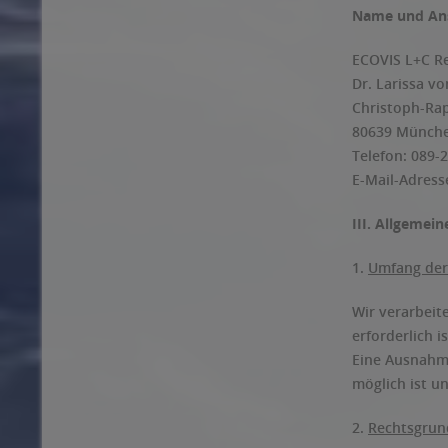
Name und Ans
ECOVIS L+C R
Dr. Larissa v
Christoph-Ra
80639 Münch
Telefon: 089-
E-Mail-Adress
III. Allgemein
1.
Umfang der
Wir verarbeit
erforderlich 
Eine Ausnahme
möglich ist un
2.
Rechtsgrun