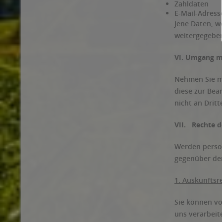
Zahldaten
E-Mail-Adress
Jene Daten, w
weitergegeben
VI. Umgang m
Nehmen Sie mi
diese zur Bea
nicht an Drit
VII. Rechte d
Werden person
gegenüber de
1. Auskunftsr
Sie können vo
uns verarbeit