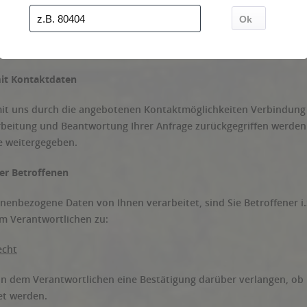
e
elche zur Auslieferung oder Auftragsabwicklung zwingend notwend
. Sowie die Aufbewahrung Ihrer Daten nicht mehr erforderlich ode
it Kontaktdaten
t uns durch die angebotenen Kontaktmöglichkeiten Verbindung a
rbeitung und Beantwortung Ihrer Anfrage zurückgegriffen werden
te weitergegeben.
er Betroffenen
enbezogene Daten von Ihnen verarbeitet, sind Sie Betroffener i
m Verantwortlichen zu:
echt
n dem Verantwortlichen eine Bestätigung darüber verlangen, ob 
et werden.