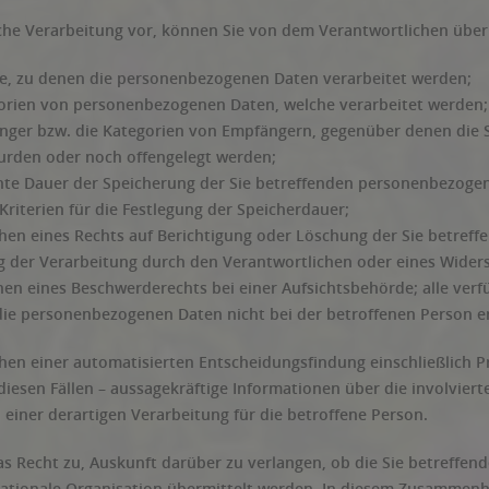
lche Verarbeitung vor, können Sie von dem Verantwortlichen übe
e, zu denen die personenbezogenen Daten verarbeitet werden;
orien von personenbezogenen Daten, welche verarbeitet werden;
änger bzw. die Kategorien von Empfängern, gegenüber denen die
urden oder noch offengelegt werden;
nte Dauer der Speicherung der Sie betreffenden personenbezogen
Kriterien für die Festlegung der Speicherdauer;
hen eines Rechts auf Berichtigung oder Löschung der Sie betref
 der Verarbeitung durch den Verantwortlichen oder eines Widers
hen eines Beschwerderechts bei einer Aufsichtsbehörde; alle ver
die personenbezogenen Daten nicht bei der betroffenen Person 
hen einer automatisierten Entscheidungsfindung einschließlich P
diesen Fällen – aussagekräftige Informationen über die involvier
einer derartigen Verarbeitung für die betroffene Person.
as Recht zu, Auskunft darüber zu verlangen, ob die Sie betreffe
nationale Organisation übermittelt werden. In diesem Zusammenh