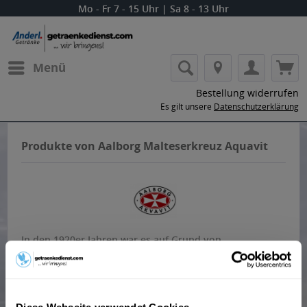
Mo - Fr 7 - 15 Uhr | Sa 8 - 13 Uhr
Menü
Bestellung widerrufen
Es gilt unsere
Datenschutzerklärung
Produkte von Aalborg Malteserkreuz Aquavit
In den 1920er Jahren war es auf Grund von
Zollbestimmungen fast unmöglich den Aalborg Akvavit
nach Deutschland zu importieren, weshalb das
Stammhaus sich entschied den Aquavit in Deutschland
herzustellen. 1924 verließ er erste Malteserkreuz