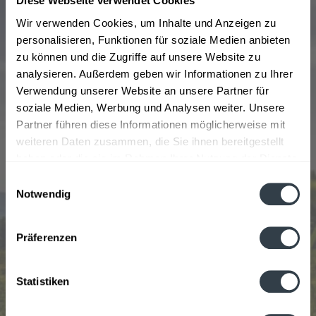
Diese Webseite verwendet Cookies
Aquavit die Fabrik. Die Produktionsstandorte
Wir verwenden Cookies, um Inhalte und Anzeigen zu
wechselten, von 1972 bis 2011 war es Buxtehude, dann
personalisieren, Funktionen für soziale Medien anbieten
wurde diese Produktionsstätte geschlossen. Die
zu können und die Zugriffe auf unsere Website zu
Herstellung wurde erst nach Dänemark und dann nach
analysieren. Außerdem geben wir Informationen zu Ihrer
Norwegen verlagert, dies war auch möglich, weil die
Verwendung unserer Website an unsere Partner für
Zollbestimmungen einen Import inzwischen nicht mehr
soziale Medien, Werbung und Analysen weiter. Unsere
erschweren. Malteserkreuz Aquavit ist seit 1924
Partner führen diese Informationen möglicherweise mit
erhältlich und hat einen Alkoholgehalt von 40 % Vol.,
weiteren Daten zusammen, die Sie ihnen bereitgestellt
Malteser Bitter war zwischen 2007 und 2010 erhältlich,
haben oder die sie im Rahmen Ihrer Nutzung der Dienste
wird aber in Deutschland nicht mehr produziert. Zum
gesammelt haben.
Einwilligungsauswahl
75-Jährigen Jubiläum wurde Malteserkreuz No. 2 ab
Notwendig
1999 produziert. 2009 wurde diese Produktion aber
Datenschutzbestimmungen
eingestellt.
Präferenzen
Statistiken
Beliebtheit