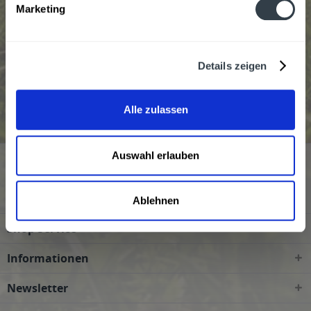
Marketing
Details zeigen
Aalborg Malteserkreuz Aquavit wird in den folgenden
Regionen, Städten, Orten und Postleitzahl-Gebieten
geliefert
Alle zulassen
Auswahl erlauben
Service Hotline
Kundenmeinungen
Ablehnen
Shop Service
Informationen
Newsletter