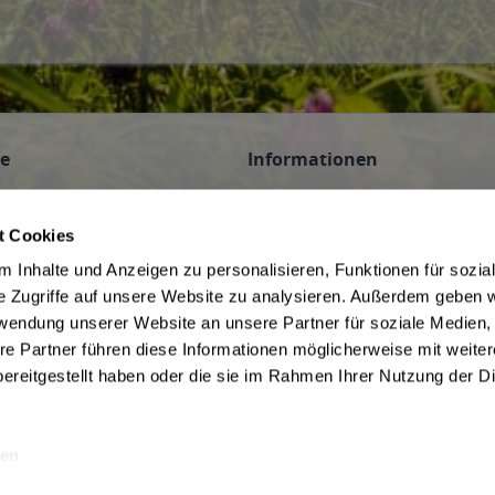
ce
Informationen
n
AGB des Lieferanten
 Veranstaltungen
Datenschutz des Lieferanten
t Cookies
Hinweis zum Jugendschutz
 Inhalte und Anzeigen zu personalisieren, Funktionen für sozia
be
Widerrufsbelehrung des Liefera
e Zugriffe auf unsere Website zu analysieren. Außerdem geben w
Liefer- und Zahlungsbedingunge
rwendung unserer Website an unsere Partner für soziale Medien
f Kommission
ivery Service in Munich
re Partner führen diese Informationen möglicherweise mit weite
ereitgestellt haben oder die sie im Rahmen Ihrer Nutzung der D
en
rwertsteuer und ggf. zzgl.
Lieferkosten
Webseitenbetreiber: Drink now GmbH: