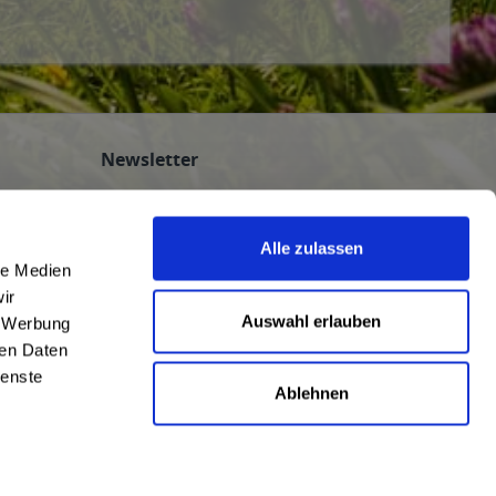
Newsletter
Abonnieren Sie den kostenlosen
getraenkedienst.com-Newsletter und
Alle zulassen
verpassen Sie keine Neuigkeit oder Aktion.
le Medien
nten
ir
n
Auswahl erlauben
, Werbung
ren Daten
ienste
Ablehnen
AGB
|
Impressum
|
Datenschutz