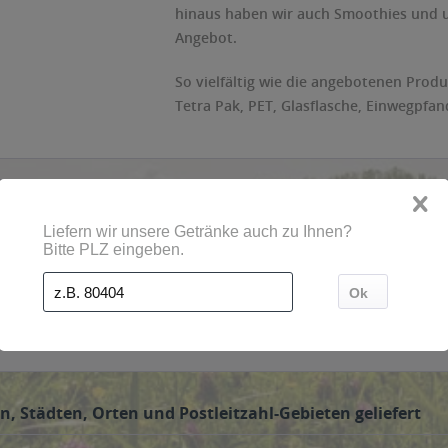
hinaus haben wir auch Smoothies und 
Angebot.
So vielfältig wie die angebotenen Prod
Tetra Pak, PET, Glasflasche, Einwegpfan
n, Städten, Orten und Postleitzahl-Gebieten geliefert