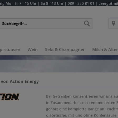
ung
Mo - Fr 7 - 15 Uhr | Sa 8 - 13 Uhr
| 089 - 350 81 01 | Leergutm
pirituosen
Wein
Sekt & Champagner
Milch & Alte
 von Action Energy
Bei Getränken konzentrieren wir uns au
in Zusammenarbeit mit renommierten Zul
gehört eine komplette Range an Fruchts
diätetische, mit und ohne Kohlensäure,