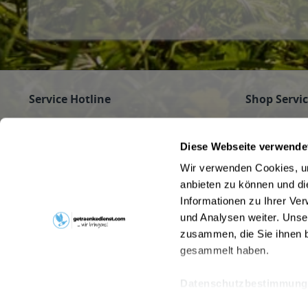
Service Hotline
Shop Servi
Haben Sie Fragen zu Ihrer Bestellung?
Firmenkunde
Getränke für
Rufen Sie gerne an unter
089/350 81 01
Diese Webseite verwende
Jobs
(Mo - Fr 9 - 16 Uhr) an oder schreiben Sie an
Wir verwenden Cookies, um
Pfandrückga
info@getraenkedienst.com
anbieten zu können und di
Kontakt
Informationen zu Ihrer Ve
Getränke au
Kundenmeinungen
Beverage Del
und Analysen weiter. Unse
zusammen, die Sie ihnen b
gesammelt haben.
Datenschutzbestimmung
* Alle Preise inkl. gesetzl. Meh