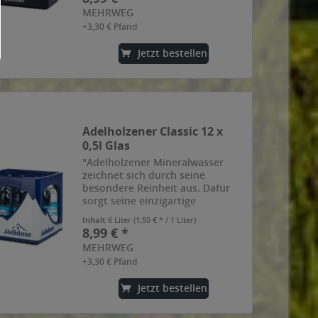
Herkunft: die bayerischen Alpen.
MEHRWEG
Auf seinem Weg durch das alpine
+3,30 € Pfand
Gestein...
Jetzt bestellen
Adelholzener Classic 12 x
0,5l Glas
"Adelholzener Mineralwasser
zeichnet sich durch seine
besondere Reinheit aus. Dafür
sorgt seine einzigartige
Herkunft: die bayerischen Alpen.
Inhalt
6 Liter
(1,50 € * / 1 Liter)
Auf seinem Weg durch das alpine
8,99 € *
Gestein wird das Mineralwasser
MEHRWEG
nicht nur rein, sondern auch
+3,30 € Pfand
mit...
Jetzt bestellen