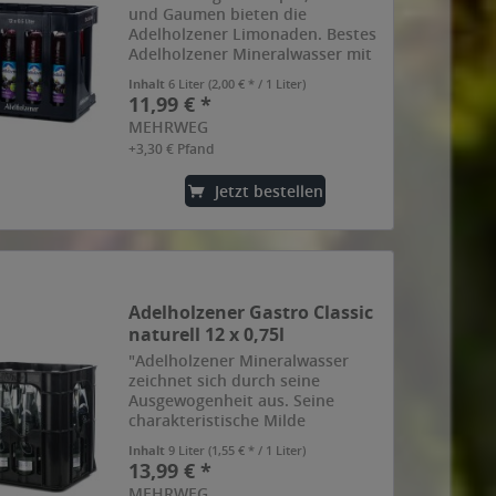
und Gaumen bieten die
Adelholzener Limonaden. Bestes
Adelholzener Mineralwasser mit
erfrischend-fruchtigem
Inhalt
6 Liter
(2,00 € * / 1 Liter)
Johannisbeersaft und
11,99 € *
Kohlensäure.", so der Hersteller.
MEHRWEG
+3,30 € Pfand
Jetzt bestellen
Adelholzener Gastro Classic
naturell 12 x 0,75l
"Adelholzener Mineralwasser
zeichnet sich durch seine
Ausgewogenheit aus. Seine
charakteristische Milde
unterstützt den Geschmack
Inhalt
9 Liter
(1,55 € * / 1 Liter)
anspruchsvoller Gerichte und
13,99 € *
edler Weine. Das ist das Ergebnis
MEHRWEG