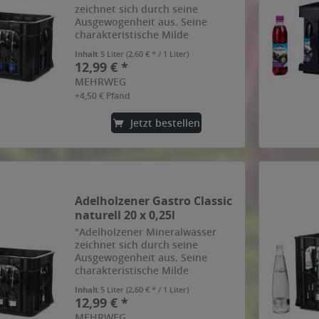
zeichnet sich durch seine
Ausgewogenheit aus. Seine
charakteristische Milde
unterstützt den Geschmack
Inhalt
5 Liter
(2,60 € * / 1 Liter)
anspruchsvoller Gerichte und
12,99 € *
edler Weine. Das ist das Ergebnis
MEHRWEG
des Zusammenspiels der
+4,50 € Pfand
Mineralien, die das...
Jetzt bestellen
Adelholzener Gastro Classic
naturell 20 x 0,25l
"Adelholzener Mineralwasser
zeichnet sich durch seine
Ausgewogenheit aus. Seine
charakteristische Milde
unterstützt den Geschmack
Inhalt
5 Liter
(2,60 € * / 1 Liter)
anspruchsvoller Gerichte und
12,99 € *
edler Weine. Das ist das Ergebnis
MEHRWEG