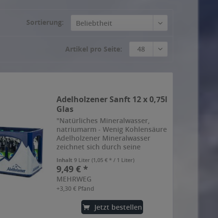
Sortierung:
Beliebtheit
Artikel pro Seite:
48
Adelholzener Sanft 12 x 0,75l
Glas
"Natürliches Mineralwasser,
natriumarm - Wenig Kohlensäure
Adelholzener Mineralwasser
zeichnet sich durch seine
besondere Reinheit aus. Dafür
Inhalt
9 Liter
(1,05 € * / 1 Liter)
sorgt seine einzigartige
9,49 € *
Herkunft: die bayerischen Alpen.
MEHRWEG
Auf seinem Weg durch das
+3,30 € Pfand
alpine...
Jetzt bestellen