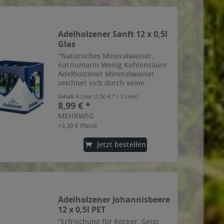
Adelholzener Sanft 12 x 0,5l
Glas
"Natürliches Mineralwasser,
natriumarm Wenig Kohlensäure
Adelholzener Mineralwasser
zeichnet sich durch seine
besondere Reinheit aus. Dafür
Inhalt
6 Liter
(1,50 € * / 1 Liter)
sorgt seine einzigartige
8,99 € *
Herkunft: die bayerischen Alpen.
MEHRWEG
Auf seinem Weg durch das alpine
+3,30 € Pfand
Gestein...
Jetzt bestellen
Adelholzener Johannisbeere
12 x 0,5l PET
"Erfrischung für Körper, Geist