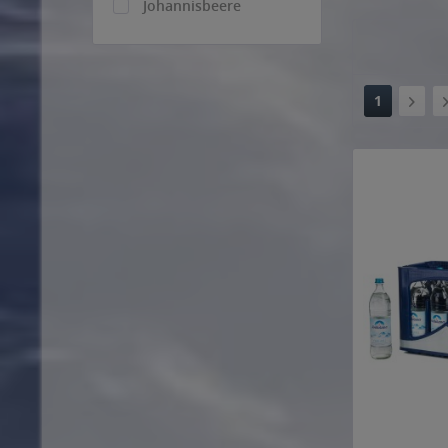
Johannisbeere
Kirsche
Kräuter
Limette
1
Mandarine
Mango
Maracuja
Multivitamin
Orange
Pfirsich
Rhabarber
Traube
Zitrone