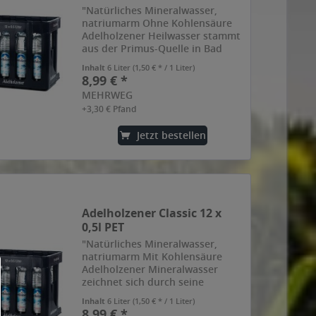
"Natürliches Mineralwasser,
natriumarm Ohne Kohlensäure
Adelholzener Heilwasser stammt
aus der Primus-Quelle in Bad
Adelholzen. Die Tradition besagt,
Inhalt
6 Liter
(1,50 € * / 1 Liter)
dass die Quelle vor mehr als
8,99 € *
1700 Jahren von dem römischen
MEHRWEG
Legionär Primus entdeckt...
+3,30 € Pfand
Jetzt bestellen
Adelholzener Classic 12 x
0,5l PET
"Natürliches Mineralwasser,
natriumarm Mit Kohlensäure
Adelholzener Mineralwasser
zeichnet sich durch seine
besondere Reinheit aus. Dafür
Inhalt
6 Liter
(1,50 € * / 1 Liter)
sorgt seine einzigartige
8,99 € *