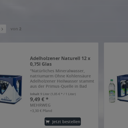
von
2
Adelholzener Naturell 12 x
0,75l Glas
"Natürliches Mineralwasser,
natriumarm Ohne Kohlensäure
Adelholzener Heilwasser stammt
aus der Primus-Quelle in Bad
Adelholzen. Die Tradition besagt,
Inhalt
9 Liter
(1,05 € * / 1 Liter)
dass die Quelle vor mehr als
9,49 € *
1700 Jahren von dem römischen
MEHRWEG
Legionär Primus entdeckt...
+3,30 € Pfand
Jetzt bestellen