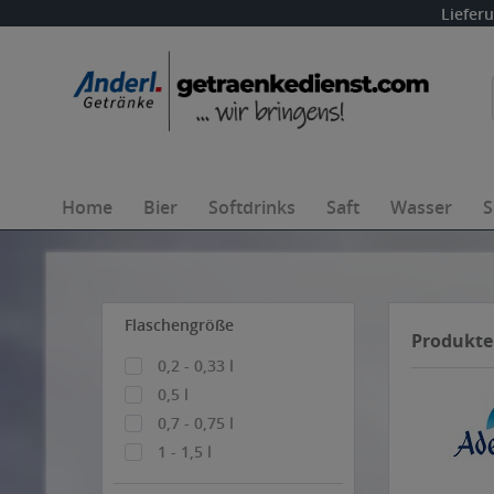
Liefer
Home
Bier
Softdrinks
Saft
Wasser
S
Flaschengröße
Produkte
0,2 - 0,33 l
0,5 l
0,7 - 0,75 l
1 - 1,5 l