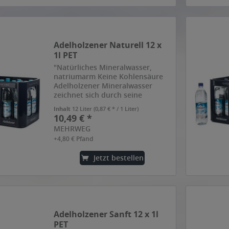
Adelholzener Naturell 12 x
1l PET
"Natürliches Mineralwasser,
natriumarm Keine Kohlensäure
Adelholzener Mineralwasser
zeichnet sich durch seine
besondere Reinheit aus. Dafür
Inhalt
12 Liter
(0,87 € * / 1 Liter)
sorgt seine einzigartige
10,49 € *
Herkunft: die bayerischen Alpen.
MEHRWEG
Auf seinem Weg durch das alpine
+4,80 € Pfand
Gestein...
Jetzt bestellen
Adelholzener Sanft 12 x 1l
PET