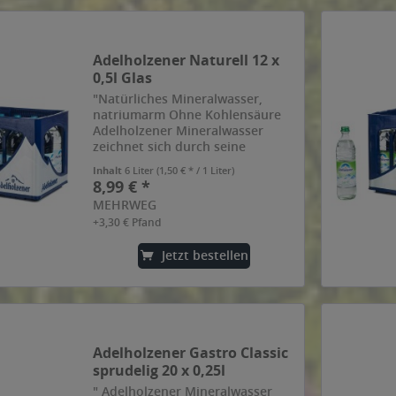
Adelholzener Naturell 12 x
0,5l Glas
"Natürliches Mineralwasser,
natriumarm Ohne Kohlensäure
Adelholzener Mineralwasser
zeichnet sich durch seine
besondere Reinheit aus. Dafür
Inhalt
6 Liter
(1,50 € * / 1 Liter)
sorgt seine einzigartige
8,99 € *
Herkunft: die bayerischen Alpen.
MEHRWEG
Auf seinem Weg durch das alpine
+3,30 € Pfand
Gestein...
Jetzt bestellen
Adelholzener Gastro Classic
sprudelig 20 x 0,25l
" Adelholzener Mineralwasser