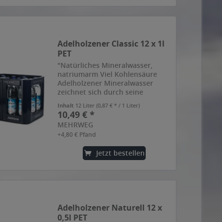
Adelholzener Classic 12 x 1l
PET
"Natürliches Mineralwasser,
natriumarm Viel Kohlensäure
Adelholzener Mineralwasser
zeichnet sich durch seine
besondere Reinheit aus. Dafür
Inhalt
12 Liter
(0,87 € * / 1 Liter)
sorgt seine einzigartige
10,49 € *
Herkunft: die bayerischen Alpen.
MEHRWEG
Auf seinem Weg durch das alpine
+4,80 € Pfand
Gestein...
Jetzt bestellen
Adelholzener Naturell 12 x
0,5l PET