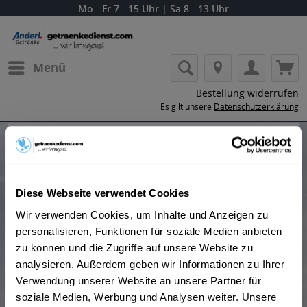
Mo - Fr 7 - 15 Uhr | Sa 8 - 13 Uhr
Menü
Bestellung widerrufen
Es gilt unsere
Datenschutzerklärung
Produkte von Bachmann
Diese Webseite verwendet Cookies
Wir verwenden Cookies, um Inhalte und Anzeigen zu
personalisieren, Funktionen für soziale Medien anbieten
"Beheimatet im Ruhrgebiet verdankt der feine Tropfen
zu können und die Zugriffe auf unsere Website zu
seinen Namen seit über 100 Jahren dem Polizisten
analysieren. Außerdem geben wir Informationen zu Ihrer
Bachmann. Nach seinen Streifgängen in den
Verwendung unserer Website an unsere Partner für
Hageböck’schen Probierstuben ließ er sich eine
soziale Medien, Werbung und Analysen weiter. Unsere
besondere Mixtur zusammenstellen." so der Hersteller