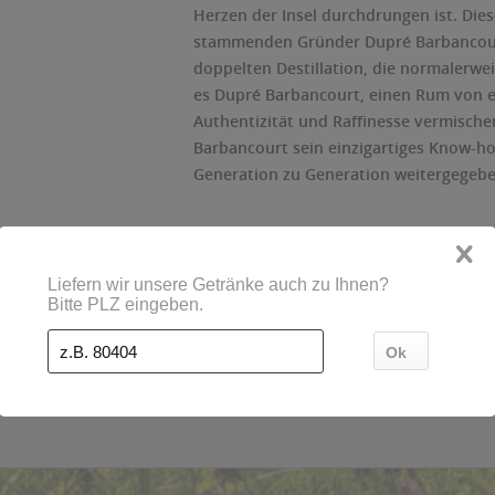
Herzen der Insel durchdrungen ist. Die
stammenden Gründer Dupré Barbancourt
doppelten Destillation, die normalerwe
es Dupré Barbancourt, einen Rum von ei
Authentizität und Raffinesse vermische
Barbancourt sein einzigartiges Know-ho
Generation zu Generation weitergegeben