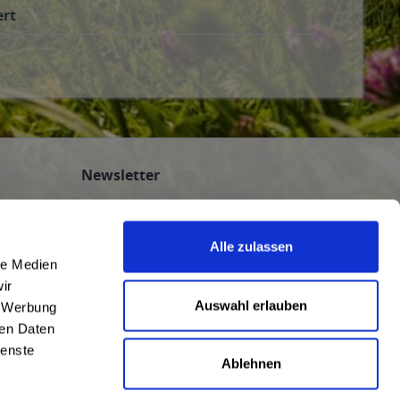
ert
Newsletter
Abonnieren Sie den kostenlosen
getraenkedienst.com-Newsletter und
Alle zulassen
verpassen Sie keine Neuigkeit oder Aktion.
le Medien
nten
ir
n
Auswahl erlauben
, Werbung
ren Daten
ienste
Ablehnen