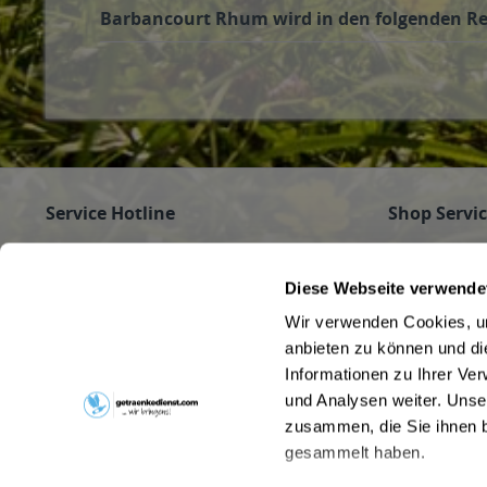
Barbancourt Rhum wird in den folgenden Reg
Service Hotline
Shop Servi
Haben Sie Fragen zu Ihrer Bestellung?
Firmenkunde
Getränke für
Rufen Sie gerne an unter
089/350 81 01
Diese Webseite verwende
Jobs
(Mo - Fr 9 - 16 Uhr) an oder schreiben Sie an
Wir verwenden Cookies, um
Pfandrückga
info@getraenkedienst.com
anbieten zu können und di
Kontakt
Informationen zu Ihrer Ve
Getränke au
Kundenmeinungen
Beverage Del
und Analysen weiter. Unse
zusammen, die Sie ihnen b
gesammelt haben.