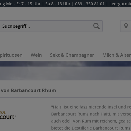
ung
Mo - Fr 7 - 15 Uhr | Sa 8 - 13 Uhr
| 089 - 350 81 01 | Leergutm
pirituosen
Wein
Sekt & Champagner
Milch & Alte
 von Barbancourt Rhum
"Haiti ist eine faszinierende Insel und 
Barbancourt Rums nach Haiti, mit versc
auch edel. Von Rum mit reichem, gealt
bietet die Destillerie Barbancourt Rum