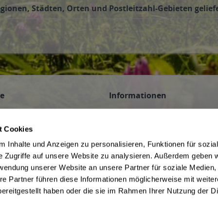
ionen, Städten, Orten und Postleitzahl-Gebieten gelief
ce
Informationen
n
AGB des Lieferanten
 Veranstaltungen
Datenschutz des Lieferanten
t Cookies
Hinweis zum Jugendschutz
 Inhalte und Anzeigen zu personalisieren, Funktionen für sozia
be
Widerrufsbelehrung des Liefera
e Zugriffe auf unsere Website zu analysieren. Außerdem geben w
Liefer- und Zahlungsbedingunge
rwendung unserer Website an unsere Partner für soziale Medien
f Kommission
ivery Service in Munich
re Partner führen diese Informationen möglicherweise mit weite
ereitgestellt haben oder die sie im Rahmen Ihrer Nutzung der D