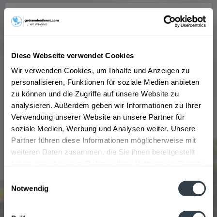
Diese Webseite verwendet Cookies
Wir verwenden Cookies, um Inhalte und Anzeigen zu
personalisieren, Funktionen für soziale Medien anbieten
zu können und die Zugriffe auf unsere Website zu
analysieren. Außerdem geben wir Informationen zu Ihrer
Camba Jager Weisse 20 x 0,5l
Verwendung unserer Website an unsere Partner für
soziale Medien, Werbung und Analysen weiter. Unsere
"Die Camba Jager Weisse ist ein gehopftes Weissbier. Dem
Partner führen diese Informationen möglicherweise mit
fertigen Bier werden die amerikanischen Hopfensorten
weiteren Daten zusammen, die Sie ihnen bereitgestellt
Simcoe und Chinook zugefügt, wodurch unsere Jager
Weisse eine wunderbar fruchtige Aromatik bekommt. Es
haben oder die sie im Rahmen Ihrer Nutzung der Dienste
überzeugt auch durch...
Inhalt
10 Liter
(3,00 € * / 1 Liter)
gesammelt haben.
Einwilligungsauswahl
29,99 € *
Notwendig
MEHRWEG
Datenschutzbestimmungen
+3,10 € Pfand