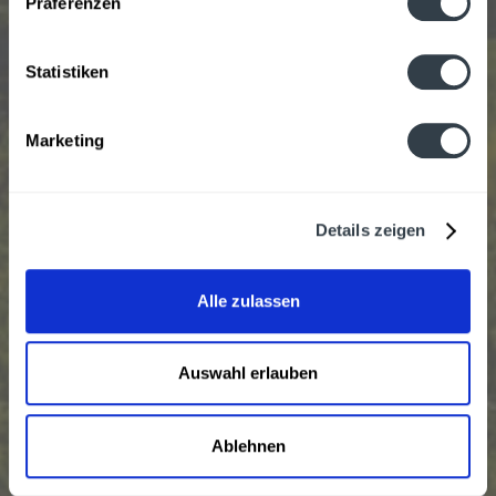
Präferenzen
Jetzt bestellen
Statistiken
Marketing
Details zeigen
Alle zulassen
Camba Hell 20 x 0,5l
Genießen Sie den sanften, malzigen Geschmack und das
elegante Hopfenaroma unseres Camba Hell. Ein
Auswahl erlauben
ausgewogenes Bier, das Tradition und Innovation vereint.
Inhalt
10 Liter
(2,60 € * / 1 Liter)
Ablehnen
25,99 € *
MEHRWEG