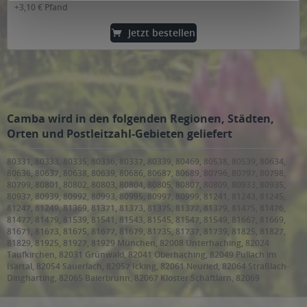
+3,10 € Pfand
Jetzt bestellen
Camba wird in den folgenden Regionen, Städten,
Orten und Postleitzahl-Gebieten geliefert
80331, 80333, 80335, 80336, 80337, 80339, 80469, 80538, 80539, 80634,
80636, 80637, 80638, 80639, 80686, 80687, 80689, 80796, 80797, 80798,
80799, 80801, 80802, 80803, 80804, 80805, 80807, 80809, 80933, 80935,
80937, 80939, 80992, 80993, 80995, 80997, 80999, 81241, 81243, 81245,
81247, 81249, 81369, 81371, 81373, 81375, 81377, 81379, 81475, 81476,
81477, 81479, 81539, 81541, 81543, 81545, 81547, 81549, 81667, 81669,
81671, 81673, 81675, 81677, 81679, 81735, 81737, 81739, 81825, 81827,
81829, 81925, 81927, 81929 München, 82008 Unterhaching, 82024
Taufkirchen, 82031 Grünwald, 82041 Oberhaching, 82049 Pullach im
Isartal, 82054 Sauerlach, 82057 Icking, 82061 Neuried, 82064 Straßlach-
Dingharting, 82065 Baierbrunn, 82067 Kloster Schäftlarn, 82069
Schäftlarn, 82110 Germering, 82131 Gauting, 82140 Olching, 82152
Krailling, Planegg, 82166 Gräfelfing, 82178 Puchheim, 82194 Gröbenzell,