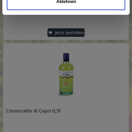
Runden.
Ablehnen
Inhalt
0.7 Liter
(28,56 € * / 1 Liter)
19,99 € *
Jetzt bestellen
Limoncello di Capri 0,5l