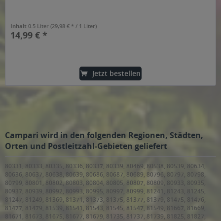
Inhalt
0.5 Liter
(29,98 € * / 1 Liter)
14,99 € *
Jetzt bestellen
Campari wird in den folgenden Regionen, Städten,
Orten und Postleitzahl-Gebieten geliefert
80331, 80333, 80335, 80336, 80337, 80339, 80469, 80538, 80539, 80634,
80636, 80637, 80638, 80639, 80686, 80687, 80689, 80796, 80797, 80798,
80799, 80801, 80802, 80803, 80804, 80805, 80807, 80809, 80933, 80935,
80937, 80939, 80992, 80993, 80995, 80997, 80999, 81241, 81243, 81245,
81247, 81249, 81369, 81371, 81373, 81375, 81377, 81379, 81475, 81476,
81477, 81479, 81539, 81541, 81543, 81545, 81547, 81549, 81667, 81669,
81671, 81673, 81675, 81677, 81679, 81735, 81737, 81739, 81825, 81827,