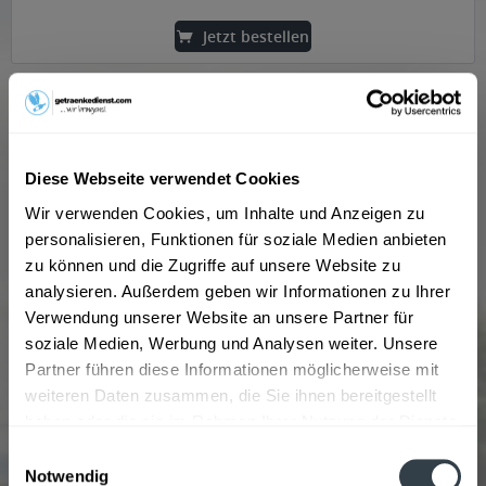
Jetzt bestellen
Diese Webseite verwendet Cookies
Wir verwenden Cookies, um Inhalte und Anzeigen zu
personalisieren, Funktionen für soziale Medien anbieten
zu können und die Zugriffe auf unsere Website zu
analysieren. Außerdem geben wir Informationen zu Ihrer
Verwendung unserer Website an unsere Partner für
Campari Bitter Aperitif 0,7l
soziale Medien, Werbung und Analysen weiter. Unsere
Partner führen diese Informationen möglicherweise mit
"Campari ist ein moderner und charismatischer Klassiker,
der nach einem alten Originalrezept hergestellt wird. Seine
weiteren Daten zusammen, die Sie ihnen bereitgestellt
Entstehung verdankt er dem Talent des meisterhaften
haben oder die sie im Rahmen Ihrer Nutzung der Dienste
Getränkeherstellers und Firmengründers Gaspare Campari.
gesammelt haben.
Er...
Einwilligungsauswahl
Inhalt
0.7 Liter
(24,27 € * / 1 Liter)
16,99 € *
Notwendig