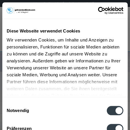
Mo - Fr 7 - 15 Uhr | Sa 8 - 13 Uhr
Menü
Diese Webseite verwendet Cookies
Bestellung widerrufen
Wir verwenden Cookies, um Inhalte und Anzeigen zu
Es gilt unsere
Datenschutzerklärung
personalisieren, Funktionen für soziale Medien anbieten
zu können und die Zugriffe auf unsere Website zu
Sie haben keine Artikel im Warenkorb
analysieren. Außerdem geben wir Informationen zu Ihrer
Verwendung unserer Website an unsere Partner für
soziale Medien, Werbung und Analysen weiter. Unsere
Service Hotline
Partner führen diese Informationen möglicherweise mit
weiteren Daten zusammen, die Sie ihnen bereitgestellt
Kundenmeinungen
haben oder die sie im Rahmen Ihrer Nutzung der Dienste
gesammelt haben.
Einwilligungsauswahl
Shop Service
Notwendig
Datenschutzbestimmungen
Informationen
Präferenzen