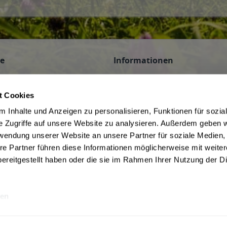
ce
Informationen
n
AGB des Lieferanten
 Veranstaltungen
Datenschutz des Lieferanten
t Cookies
Hinweis zum Jugendschutz
 Inhalte und Anzeigen zu personalisieren, Funktionen für sozia
be
Widerrufsbelehrung des Liefera
e Zugriffe auf unsere Website zu analysieren. Außerdem geben w
Liefer- und Zahlungsbedingunge
rwendung unserer Website an unsere Partner für soziale Medien
f Kommission
ivery Service in Munich
re Partner führen diese Informationen möglicherweise mit weite
ereitgestellt haben oder die sie im Rahmen Ihrer Nutzung der D
en
rwertsteuer und ggf. zzgl.
Lieferkosten
Webseitenbetreiber: Drink now GmbH: