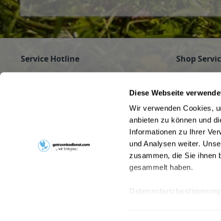
Service Hotline
Shop Servi
Haben Sie Fragen zu Ihrer Bestellung?
Firmenkunde
Getränke für
Rufen Sie gerne an unter
089/350 81 01
Diese Webseite verwende
Jobs
(Mo - Fr 9 - 16 Uhr) an oder schreiben Sie an
Wir verwenden Cookies, um
Pfandrückga
info@getraenkedienst.com
anbieten zu können und di
Kontakt
Informationen zu Ihrer Ve
Getränke au
Kundenmeinungen
Beverage Del
und Analysen weiter. Unse
zusammen, die Sie ihnen b
gesammelt haben.
Datenschutzbestimmung
* Alle Preise inkl. gesetzl. Meh