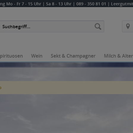
ung
Mo - Fr 7 - 15 Uhr | Sa 8 - 13 Uhr
| 089 - 350 81 01 | Leergutm
pirituosen
Wein
Sekt & Champagner
Milch & Alte
b