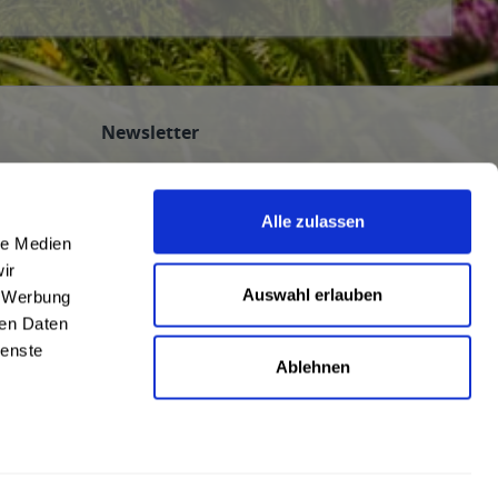
Newsletter
Abonnieren Sie den kostenlosen
getraenkedienst.com-Newsletter und
Alle zulassen
verpassen Sie keine Neuigkeit oder Aktion.
le Medien
nten
ir
n
Auswahl erlauben
, Werbung
ren Daten
ienste
Ablehnen
AGB
|
Impressum
|
Datenschutz