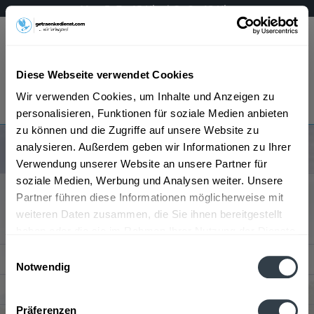
Mo - Fr 7 - 15 Uhr | Sa 8 - 13 Uhr
Menü
Diese Webseite verwendet Cookies
Bestellung widerrufen
Wir verwenden Cookies, um Inhalte und Anzeigen zu
Es gilt unsere
Datenschutzerklärung
personalisieren, Funktionen für soziale Medien anbieten
zu können und die Zugriffe auf unsere Website zu
Sie haben keine Artikel im Warenkorb
analysieren. Außerdem geben wir Informationen zu Ihrer
Verwendung unserer Website an unsere Partner für
soziale Medien, Werbung und Analysen weiter. Unsere
Service Hotline
Partner führen diese Informationen möglicherweise mit
weiteren Daten zusammen, die Sie ihnen bereitgestellt
Kundenmeinungen
haben oder die sie im Rahmen Ihrer Nutzung der Dienste
gesammelt haben.
Einwilligungsauswahl
Shop Service
Notwendig
Datenschutzbestimmungen
Informationen
Präferenzen