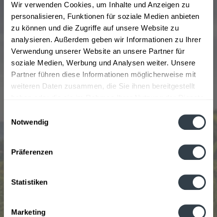
Wir verwenden Cookies, um Inhalte und Anzeigen zu
die seitdem charakteristische eckige Flasche aus
personalisieren, Funktionen für soziale Medien anbieten
braunem Glas. Das Unternehmen Cointreau stellt drei
zu können und die Zugriffe auf unsere Website zu
verschiedene Likör-Sorten her: Der klassische Triple sec
analysieren. Außerdem geben wir Informationen zu Ihrer
Cointreau, den Contreau Noir und den Contreau Blood
Verwendung unserer Website an unsere Partner für
Orange. Alle drei Liköre sind in 0,7l Flaschen aus Glas
soziale Medien, Werbung und Analysen weiter. Unsere
erhältlich. Dieser besondere Likör des Hauses Cointrau
Partner führen diese Informationen möglicherweise mit
kann ganz einfach online beim Getränkeservice bestellt
weiteren Daten zusammen, die Sie ihnen bereitgestellt
werden. Egal ob nach Hause oder ins Büro, die
haben oder die sie im Rahmen Ihrer Nutzung der Dienste
gewünschten Produkte werden ohne anstrengendes
gesammelt haben.
Einwilligungsauswahl
Schleppen von dem Getränkelieferservice innerhalb
Notwendig
Münchens geliefert und das Leergut wird
Datenschutzbestimmungen
mitgenommen.
Präferenzen
Beliebtheit
Statistiken
Marketing