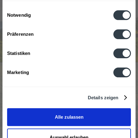
gesammelt haben.
Einwilligungsauswahl
Notwendig
Datenschutzbestimmungen
Graf von Kageneck Wein wird in den folgenden
Präferenzen
Regionen, Städten, Orten und Postleitzahl-Gebieten
geliefert
Statistiken
Service Hotline
Marketing
Kundenmeinungen
Details zeigen
Shop Service
Informationen
Alle zulassen
Newsletter
Auswahl erlauben