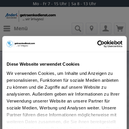
Mo - Fr 7 - 15 Uhr | Sa 8 - 13 Uhr
Menü
Bestellung widerrufen
Es gilt unsere
Datenschutzerklärung
Produkte von Graf von Kageneck Wein
Diese Webseite verwendet Cookies
Wir verwenden Cookies, um Inhalte und Anzeigen zu
personalisieren, Funktionen für soziale Medien anbieten
zu können und die Zugriffe auf unsere Website zu
analysieren. Außerdem geben wir Informationen zu Ihrer
Verwendung unserer Website an unsere Partner für
soziale Medien, Werbung und Analysen weiter. Unsere
Beliebtheit
Partner führen diese Informationen möglicherweise mit
weiteren Daten zusammen, die Sie ihnen bereitgestellt
haben oder die sie im Rahmen Ihrer Nutzung der Dienste