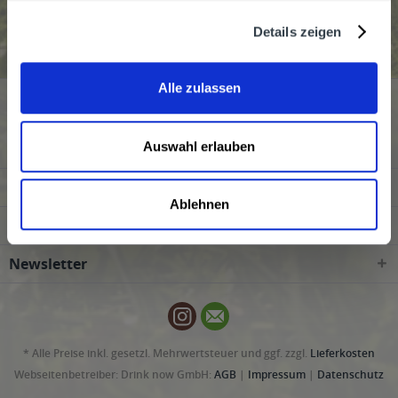
Grey Goose wird in den folgenden Regionen, Städten,
Orten und Postleitzahl-Gebieten geliefert
Details zeigen
Alle zulassen
Service Hotline
Kundenmeinungen
Auswahl erlauben
Shop Service
Ablehnen
Informationen
Newsletter
* Alle Preise inkl. gesetzl. Mehrwertsteuer und ggf. zzgl.
Lieferkosten
Webseitenbetreiber: Drink now GmbH:
AGB
|
Impressum
|
Datenschutz