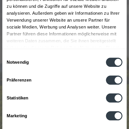
beschloss, dass es Zeit für einen Wodka mit Geschmack
zu können und die Zugriffe auf unsere Website zu
und Qualität war. Deshalb holte er sich französische
analysieren. Außerdem geben wir Informationen zu Ihrer
Hilfe und gemeinsam erschufen Sie Grey Goose – einen
Verwendung unserer Website an unsere Partner für
Wodka mit Geschmack und Tiefgang. Grey Goose bietet
soziale Medien, Werbung und Analysen weiter. Unsere
momentan zweit Produkte an: den Grey Goose Wodka
Partner führen diese Informationen möglicherweise mit
und den VX. Bestellt euch die Getränke dieser einfach
weiteren Daten zusammen, die Sie ihnen bereitgestellt
bei unserem Getränkelieferservice von
haben oder die sie im Rahmen Ihrer Nutzung der Dienste
getraenkedienst.com und lasst euch diese nach Hause
gesammelt haben.
Einwilligungsauswahl
oder ins Büro bringen.
Notwendig
Datenschutzbestimmungen
Präferenzen
Beliebtheit
Statistiken
Marketing