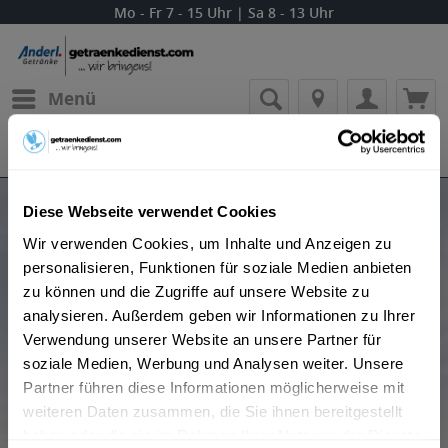
Mo - Fr 7 - 15 Uhr | Sa 8 - 13 Uhr
Menü
Bestellung widerrufen
Es gilt unsere
Datenschutzerklärung
Produkte von Haig Whisky
Diese Webseite verwendet Cookies
Wir verwenden Cookies, um Inhalte und Anzeigen zu
personalisieren, Funktionen für soziale Medien anbieten
zu können und die Zugriffe auf unsere Website zu
analysieren. Außerdem geben wir Informationen zu Ihrer
Verwendung unserer Website an unsere Partner für
soziale Medien, Werbung und Analysen weiter. Unsere
Partner führen diese Informationen möglicherweise mit
Beliebtheit
weiteren Daten zusammen, die Sie ihnen bereitgestellt
haben oder die sie im Rahmen Ihrer Nutzung der Dienste