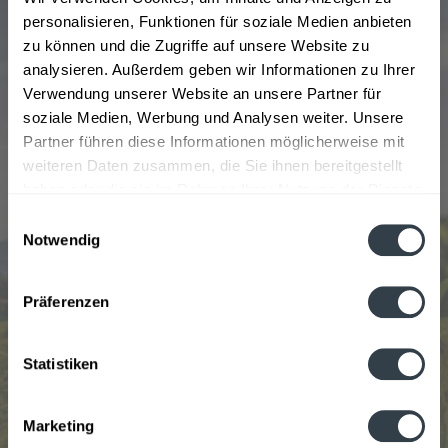
gewährleisten zu können. Dazu gehört auch, dass das
personalisieren, Funktionen für soziale Medien anbieten
Craftbier von Hanscraft nur aus den besten Rohstoffen
zu können und die Zugriffe auf unsere Website zu
hergestellt wird und diese mit Liebe und Sorgfalt
analysieren. Außerdem geben wir Informationen zu Ihrer
zubereitet werden. Dieser Philosophie ist Hanscraft seit
Verwendung unserer Website an unsere Partner für
seiner Gründung 2012 treu und kann insgesamt 5
soziale Medien, Werbung und Analysen weiter. Unsere
Craftbiere im Kernsortiment verzeichnen: das Single
Partner führen diese Informationen möglicherweise mit
Hop, das Bayerisch Nizza, Backbone Splitter, Black
weiteren Daten zusammen, die Sie ihnen bereitgestellt
Nizza Motor Ol und das Saison Julie. Bestellt euch die
haben oder die sie im Rahmen Ihrer Nutzung der Dienste
Getränke dieser einfach bei unserem
gesammelt haben.
Einwilligungsauswahl
Getränkelieferservice von getraenkedienst.com und
Notwendig
lasst euch diese nach Hause oder ins Büro bringen.
Datenschutzbestimmungen
Präferenzen
Beliebtheit
Statistiken
Marketing