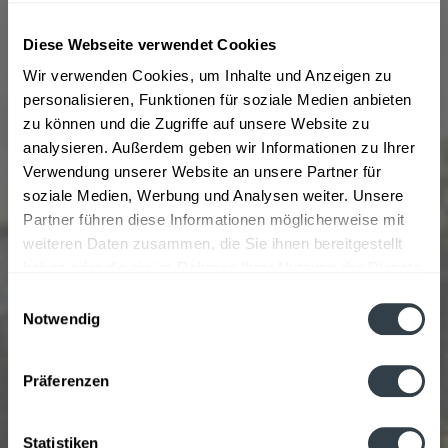
LemonAid Maracuja 20 x 0,33l
Diese Webseite verwendet Cookies
"Wir haben uns gefragt: Warum zum Teufel gibt es
Wir verwenden Cookies, um Inhalte und Anzeigen zu
eigentlich keine leckere Limonade mit Maracuja? Wo doch
jeder diese Frucht liebt - und einem
personalisieren, Funktionen für soziale Medien anbieten
Kindheitserinnnerungen von Split-Eis und Freibad ganz
zu können und die Zugriffe auf unsere Website zu
warm ums Herz lassen werden. Nun seit...
Inhalt
6.6 Liter
(6,06 € * / 1 Liter)
analysieren. Außerdem geben wir Informationen zu Ihrer
39,99 € *
Verwendung unserer Website an unsere Partner für
MEHRWEG
soziale Medien, Werbung und Analysen weiter. Unsere
+6,50 € Pfand
Partner führen diese Informationen möglicherweise mit
Jetzt bestellen
weiteren Daten zusammen, die Sie ihnen bereitgestellt
haben oder die sie im Rahmen Ihrer Nutzung der Dienste
gesammelt haben.
Einwilligungsauswahl
Notwendig
Datenschutzbestimmungen
Präferenzen
Statistiken