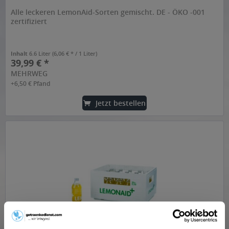
Alle leckeren LemonAid-Sorten gemischt. DE - ÖKO -001
zertifiziert
Inhalt
6.6 Liter
(6,06 € * / 1 Liter)
39,99 € *
MEHRWEG
+6,50 € Pfand
Jetzt bestellen