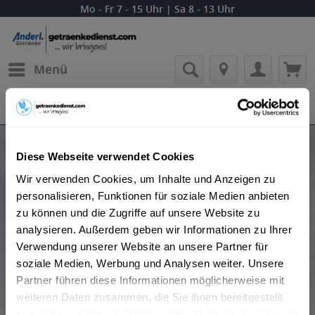
Mo - Fr 7 - 15 Uhr | Sa 8 - 13 Uhr
Menü
Bestellung widerrufen
Es gilt unsere
Datenschutzerklärung
Produkte von Lufthansa Cocktail Classic
Diese Webseite verwendet Cookies
Wir verwenden Cookies, um Inhalte und Anzeigen zu
personalisieren, Funktionen für soziale Medien anbieten
zu können und die Zugriffe auf unsere Website zu
analysieren. Außerdem geben wir Informationen zu Ihrer
Verwendung unserer Website an unsere Partner für
soziale Medien, Werbung und Analysen weiter. Unsere
Beliebtheit
Partner führen diese Informationen möglicherweise mit
weiteren Daten zusammen, die Sie ihnen bereitgestellt
haben oder die sie im Rahmen Ihrer Nutzung der Dienste