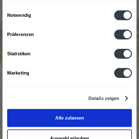
gesammelt haben.
Einwilligungsauswahl
Notwendig
Datenschutzbestimmungen
Lufthansa Cocktail Classic wird in den folgenden
Präferenzen
Regionen, Städten, Orten und Postleitzahl-Gebieten
geliefert
Statistiken
Service Hotline
Marketing
Kundenmeinungen
Details zeigen
Shop Service
Informationen
Alle zulassen
Newsletter
Auswahl erlauben