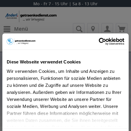
Mo - Fr 7 - 15 Uhr | Sa 8 - 13 Uhr
Menü
Bestellung widerrufen
Es gilt unsere
Datenschutzerklärung
Produkte von Michter's Whiskey
Diese Webseite verwendet Cookies
Wir verwenden Cookies, um Inhalte und Anzeigen zu
personalisieren, Funktionen für soziale Medien anbieten
zu können und die Zugriffe auf unsere Website zu
analysieren. Außerdem geben wir Informationen zu Ihrer
Verwendung unserer Website an unsere Partner für
soziale Medien, Werbung und Analysen weiter. Unsere
Partner führen diese Informationen möglicherweise mit
Beliebtheit
weiteren Daten zusammen, die Sie ihnen bereitgestellt
haben oder die sie im Rahmen Ihrer Nutzung der Dienste