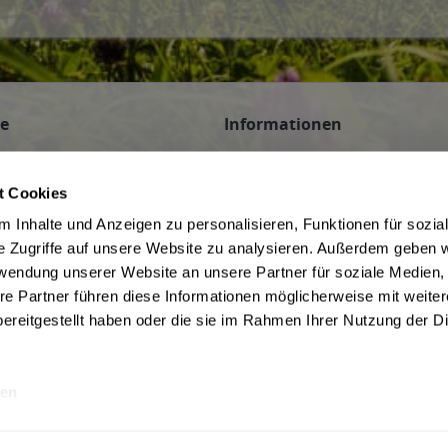
ce
Informationen
n
AGB des Lieferanten
 Veranstaltungen
Datenschutz des Lieferanten
t Cookies
Hinweis zum Jugendschutz
 Inhalte und Anzeigen zu personalisieren, Funktionen für sozia
be
Widerrufsbelehrung des Liefera
e Zugriffe auf unsere Website zu analysieren. Außerdem geben w
Liefer- und Zahlungsbedingunge
rwendung unserer Website an unsere Partner für soziale Medien
f Kommission
ivery Service in Munich
re Partner führen diese Informationen möglicherweise mit weite
ereitgestellt haben oder die sie im Rahmen Ihrer Nutzung der D
en
rwertsteuer und ggf. zzgl.
Lieferkosten
Webseitenbetreiber: Drink now GmbH: