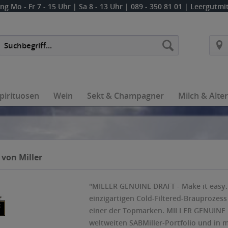
ung
Mo - Fr 7 - 15 Uhr | Sa 8 - 13 Uhr
| 089 - 350 81 01 | Leergutm
pirituosen
Wein
Sekt & Champagner
Milch & Alte
von Miller
"MILLER GENUINE DRAFT - Make it easy
einzigartigen Cold-Filtered-Brauprozess
einer der Topmarken. MILLER GENUINE D
weltweiten SABMiller-Portfolio und in 