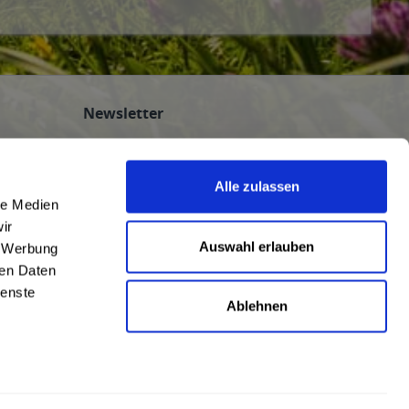
Newsletter
Abonnieren Sie den kostenlosen
getraenkedienst.com-Newsletter und
Alle zulassen
verpassen Sie keine Neuigkeit oder Aktion.
le Medien
nten
ir
n
Auswahl erlauben
, Werbung
ren Daten
ienste
Ablehnen
AGB
|
Impressum
|
Datenschutz