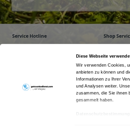
Service Hotline
Shop Servi
Haben Sie Fragen zu Ihrer Bestellung?
Firmenkunde
Getränke für
Rufen Sie gerne an unter
089/350 81 01
Diese Webseite verwende
Jobs
(Mo - Fr 9 - 16 Uhr) an oder schreiben Sie an
Wir verwenden Cookies, um
Pfandrückga
info@getraenkedienst.com
anbieten zu können und di
Kontakt
Informationen zu Ihrer Ve
Getränke au
Kundenmeinungen
Beverage Del
und Analysen weiter. Unse
zusammen, die Sie ihnen b
gesammelt haben.
Datenschutzbestimmung
* Alle Preise inkl. gesetzl. Meh