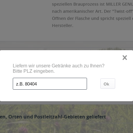
speziellen Brauprozess ist MILLER GENU
nach amerikanischer Art. Der "Twist-off
Öffnen der Flasche und spricht speziell 
Hersteller.
en, Orten und Postleitzahl-Gebieten geliefert