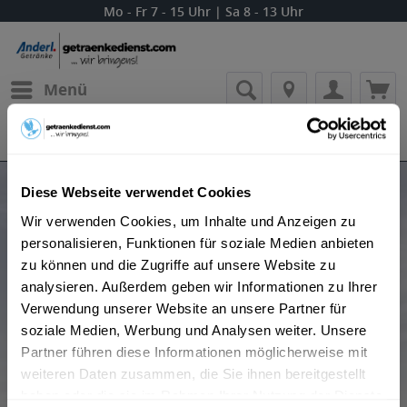
Mo - Fr 7 - 15 Uhr | Sa 8 - 13 Uhr
Menü
Bestellung widerrufen
Es gilt unsere
Datenschutzerklärung
Produkte von Mozart Spirit
Diese Webseite verwendet Cookies
Wir verwenden Cookies, um Inhalte und Anzeigen zu
personalisieren, Funktionen für soziale Medien anbieten
zu können und die Zugriffe auf unsere Website zu
analysieren. Außerdem geben wir Informationen zu Ihrer
Verwendung unserer Website an unsere Partner für
soziale Medien, Werbung und Analysen weiter. Unsere
Partner führen diese Informationen möglicherweise mit
Beliebtheit
weiteren Daten zusammen, die Sie ihnen bereitgestellt
haben oder die sie im Rahmen Ihrer Nutzung der Dienste