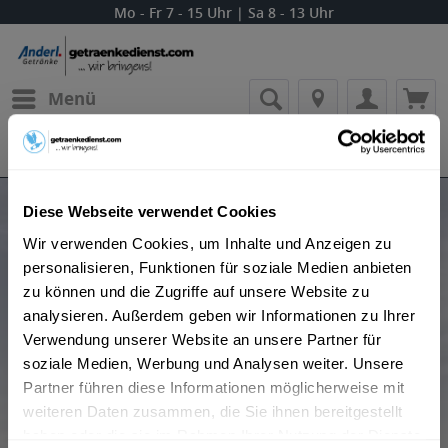
Mo - Fr 7 - 15 Uhr | Sa 8 - 13 Uhr
Menü
Bestellung widerrufen
Es gilt unsere
Datenschutzerklärung
Produkte von No3 London Dry Gin
Diese Webseite verwendet Cookies
Wir verwenden Cookies, um Inhalte und Anzeigen zu
personalisieren, Funktionen für soziale Medien anbieten
zu können und die Zugriffe auf unsere Website zu
analysieren. Außerdem geben wir Informationen zu Ihrer
Verwendung unserer Website an unsere Partner für
soziale Medien, Werbung und Analysen weiter. Unsere
Partner führen diese Informationen möglicherweise mit
Beliebtheit
weiteren Daten zusammen, die Sie ihnen bereitgestellt
haben oder die sie im Rahmen Ihrer Nutzung der Dienste