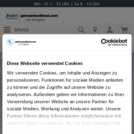
Mo - Fr 7 - 15 Uhr | Sa 8 - 13 Uhr
Menü
Bestellung widerrufen
Es gilt unsere
Datenschutzerklärung
Produkte von Pampelle Aperitif
Diese Webseite verwendet Cookies
Wir verwenden Cookies, um Inhalte und Anzeigen zu
personalisieren, Funktionen für soziale Medien anbieten
zu können und die Zugriffe auf unsere Website zu
analysieren. Außerdem geben wir Informationen zu Ihrer
Verwendung unserer Website an unsere Partner für
soziale Medien, Werbung und Analysen weiter. Unsere
Partner führen diese Informationen möglicherweise mit
Beliebtheit
weiteren Daten zusammen, die Sie ihnen bereitgestellt
haben oder die sie im Rahmen Ihrer Nutzung der Dienste