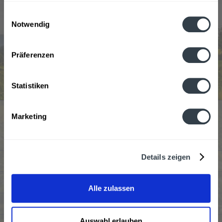
gesammelt haben.
Einwilligungsauswahl
Notwendig
Datenschutzbestimmungen
RinQuinQuin Aperitif wird in den folgenden
Präferenzen
Regionen, Städten, Orten und Postleitzahl-Gebieten
geliefert
Statistiken
Service Hotline
Marketing
Kundenmeinungen
Details zeigen
Shop Service
Informationen
Alle zulassen
Newsletter
Auswahl erlauben