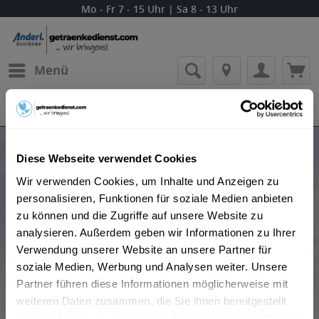
Mo - Fr 7 - 15 Uhr | Sa 8 - 13 Uhr
Menü
Bestellung widerrufen
Es gilt unsere
Datenschutzerklärung
Produkte von RinQuinQuin Aperitif
Diese Webseite verwendet Cookies
Wir verwenden Cookies, um Inhalte und Anzeigen zu
personalisieren, Funktionen für soziale Medien anbieten
zu können und die Zugriffe auf unsere Website zu
analysieren. Außerdem geben wir Informationen zu Ihrer
Verwendung unserer Website an unsere Partner für
soziale Medien, Werbung und Analysen weiter. Unsere
Beliebtheit
Partner führen diese Informationen möglicherweise mit
weiteren Daten zusammen, die Sie ihnen bereitgestellt
haben oder die sie im Rahmen Ihrer Nutzung der Dienste