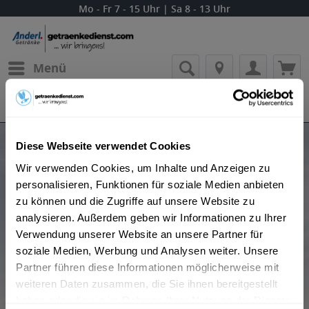
Mo - Fr 7 - 15 Uhr | Sa 8 - 13 Uhr
Menü
Bestellung widerrufen
Es gilt unsere
Datenschutzerklärung
Produkte von Ron Valdero Rum
Diese Webseite verwendet Cookies
Wir verwenden Cookies, um Inhalte und Anzeigen zu
personalisieren, Funktionen für soziale Medien anbieten
zu können und die Zugriffe auf unsere Website zu
analysieren. Außerdem geben wir Informationen zu Ihrer
Verwendung unserer Website an unsere Partner für
soziale Medien, Werbung und Analysen weiter. Unsere
Partner führen diese Informationen möglicherweise mit
Beliebtheit
weiteren Daten zusammen, die Sie ihnen bereitgestellt
haben oder die sie im Rahmen Ihrer Nutzung der Dienste