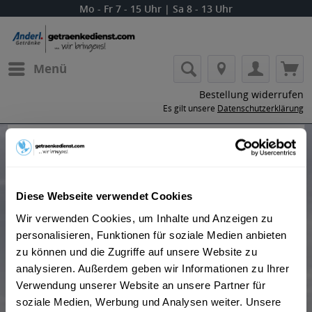
Mo - Fr 7 - 15 Uhr | Sa 8 - 13 Uhr
Menü
Bestellung widerrufen
Es gilt unsere
Datenschutzerklärung
Produkte von Royal Salute
Diese Webseite verwendet Cookies
Wir verwenden Cookies, um Inhalte und Anzeigen zu
personalisieren, Funktionen für soziale Medien anbieten
Der Tradition seines Vaters und Großvaters folgend,
zu können und die Zugriffe auf unsere Website zu
deren Leben sie der Scotch Whisky Industrie widmeten,
analysieren. Außerdem geben wir Informationen zu Ihrer
wurde Colin Scott im Jahre 1989 zum Master Blender. Er
Verwendung unserer Website an unsere Partner für
ist seit jeher der Hüter der weichen Signatur des Chivas
soziale Medien, Werbung und Analysen weiter. Unsere
Regal.