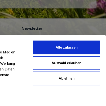
Newsletter
Abonnieren Sie den kostenlosen
getraenkedienst.com-Newsletter und
Alle zulassen
verpassen Sie keine Neuigkeit oder Aktion.
le Medien
nten
ir
n
Auswahl erlauben
, Werbung
ren Daten
ienste
Ablehnen
AGB
|
Impressum
|
Datenschutz