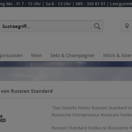
ung
Mo - Fr 7 - 15 Uhr | Sa 8 - 13 Uhr
| 089 - 350 81 01 | Leergutm
pirituosen
Wein
Sekt & Champagner
Milch & Alte
 von Russian Standard
"Das Gesicht hinter Russian Standard is
Russische Entrepreneur Roustam Tariko
Russian Standard Vodka ist Russlands 