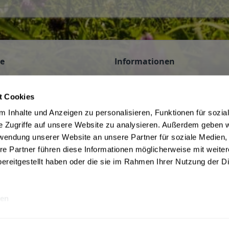
ce
Informationen
n
AGB des Lieferanten
 Veranstaltungen
Datenschutz des Lieferanten
t Cookies
Hinweis zum Jugendschutz
 Inhalte und Anzeigen zu personalisieren, Funktionen für sozia
be
Widerrufsbelehrung des Liefera
e Zugriffe auf unsere Website zu analysieren. Außerdem geben w
Liefer- und Zahlungsbedingunge
rwendung unserer Website an unsere Partner für soziale Medien
f Kommission
ivery Service in Munich
re Partner führen diese Informationen möglicherweise mit weite
ereitgestellt haben oder die sie im Rahmen Ihrer Nutzung der D
en
rwertsteuer und ggf. zzgl.
Lieferkosten
Webseitenbetreiber: Drink now GmbH: