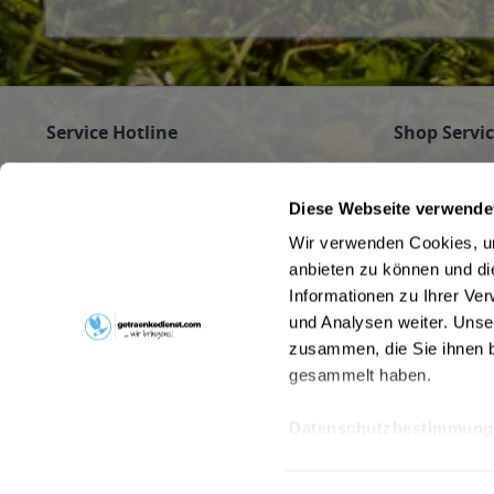
Service Hotline
Shop Servi
Haben Sie Fragen zu Ihrer Bestellung?
Firmenkunde
Getränke für
Rufen Sie gerne an unter
089/350 81 01
Diese Webseite verwende
Jobs
(Mo - Fr 9 - 16 Uhr) an oder schreiben Sie an
Wir verwenden Cookies, um
Pfandrückga
info@getraenkedienst.com
anbieten zu können und di
Kontakt
Informationen zu Ihrer Ve
Getränke au
Kundenmeinungen
Beverage Del
und Analysen weiter. Unse
zusammen, die Sie ihnen b
gesammelt haben.
Datenschutzbestimmung
* Alle Preise inkl. gesetzl. Meh