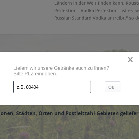
Ländern in der Welt finden kann. Roust
Perfektion - Vodka Perfektion - ist es,
Russian Standard Vodka antreibt." so de
onen, Städten, Orten und Postleitzahl-Gebieten geliefer