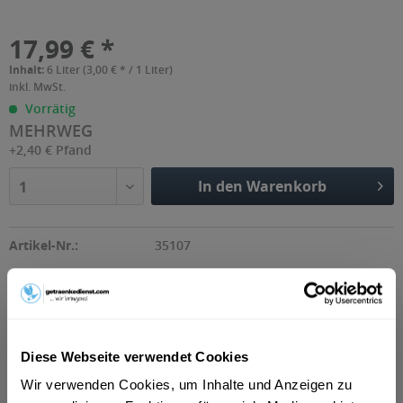
17,99 € *
Inhalt:
6 Liter (3,00 € * / 1 Liter)
inkl. MwSt.
Vorrätig
MEHRWEG
+2,40 € Pfand
In den Warenkorb
1
Artikel-Nr.:
35107
Beschreibung
Erfrischung aus dem Apfelgarten: Der Wolfra Sommer Apfel
Diese Webseite verwendet Cookies
überzeugt mit seinem fruchtig-frischen...
mehr
Wir verwenden Cookies, um Inhalte und Anzeigen zu