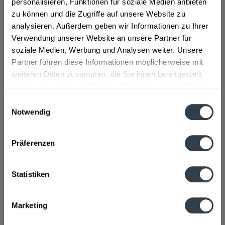
personalisieren, Funktionen für soziale Medien anbieten
Zutaten und Allergene
zu können und die Zugriffe auf unsere Website zu
Apfelsaft* (51%), Wasser, Orangesaft* (15%), Zucker,
analysieren. Außerdem geben wir Informationen zu Ihrer
Zitronensaft* (3%), Limettensaft* (1%),...
mehr
Verwendung unserer Website an unsere Partner für
soziale Medien, Werbung und Analysen weiter. Unsere
Lebensmittelunternehmer
Partner führen diese Informationen möglicherweise mit
Wolfra Kelterei GmbH, Justus-von-Liebig-Str.8, 85435
weiteren Daten zusammen, die Sie ihnen bereitgestellt
Erding, Tel. 08 1 22 / 411 - 0, Fax. 08 1 22...
mehr
haben oder die sie im Rahmen Ihrer Nutzung der Dienste
gesammelt haben.
Einwilligungsauswahl
Nährwertangaben
Notwendig
Brennwert 45 kcal / 217 kJ Fett 0,02 g davon gesättigte
Datenschutzbestimmungen
Fettsäuren 0 g...
mehr
Präferenzen
Ähnliche Artikel
Statistiken
Kunden kauften auch
Kunden haben sich ebenfalls angesehen
Marketing