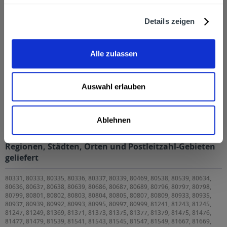
Zuletzt angesehen
Details zeigen
Alle zulassen
Auswahl erlauben
Wolfra Sommer Apfel 6 x 1l
Ablehnen
Wolfra Sommer Apfel 6 x 1l wird in den folgenden
Regionen, Städten, Orten und Postleitzahl-Gebieten
geliefert
80331, 80333, 80335, 80336, 80337, 80339, 80469, 80538, 80539, 80634,
80636, 80637, 80638, 80639, 80686, 80687, 80689, 80796, 80797, 80798,
80799, 80801, 80802, 80803, 80804, 80805, 80807, 80809, 80933, 80935,
80937, 80939, 80992, 80993, 80995, 80997, 80999, 81241, 81243, 81245,
81247, 81249, 81369, 81371, 81373, 81375, 81377, 81379, 81475, 81476,
81477, 81479, 81539, 81541, 81543, 81545, 81547, 81549, 81667, 81669,