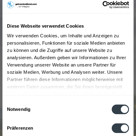
unmittelbar am Quellort abgefüllt. Erstmals wurde die
Heilquelle im Quellort Soden im Jahre 1247 erwähnt.
Knapp 700 Jahre später wurde dann der Sodenthaler
Diese Webseite verwendet Cookies
Mineralbrunnen gegründet. Seit 1996 gehört
Sodenthaler zur Coca-Cola European Partners
Wir verwenden Cookies, um Inhalte und Anzeigen zu
Deutschland GmbH. Vor einigen Jahren vergrößerte sich
personalisieren, Funktionen für soziale Medien anbieten
das Unternehmen, um der steigenden Nachfrage
zu können und die Zugriffe auf unsere Website zu
gerecht zu werden.
analysieren. Außerdem geben wir Informationen zu Ihrer
Verwendung unserer Website an unsere Partner für
Wir bieten das Sodenthaler Mineralwasser in sanft und
soziale Medien, Werbung und Analysen weiter. Unsere
spritzig an. Die Flaschen bestehen aus Glas und haben
Partner führen diese Informationen möglicherweise mit
eine Größe von 0,25l bis 0,75l Sie sind in Kästen von 12
weiteren Daten zusammen, die Sie ihnen bereitgestellt
bis 20 Flaschen erhältlich.
haben oder die sie im Rahmen Ihrer Nutzung der Dienste
gesammelt haben.
Einwilligungsauswahl
Sodenthaler kann online bei unserem Getränkeservice
Notwendig
bestellt werden. Ganz ohne anstrengendes Schleppen
Datenschutzbestimmungen
liefert der Getränkelieferservice Ihre Bestellung
Präferenzen
innerhalb Münchens, auch das Leergut kann