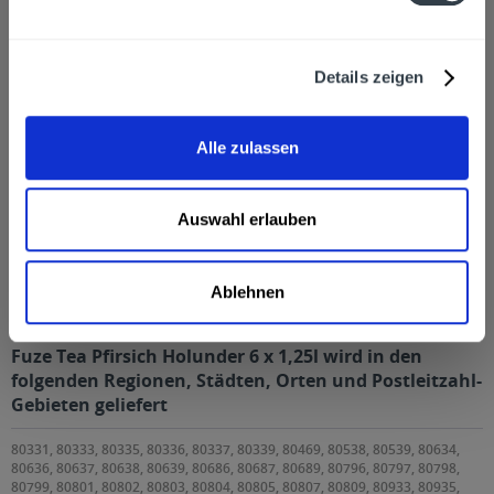
Kunden haben sich ebenfalls angesehen
Zuletzt angesehen
Details zeigen
Alle zulassen
Auswahl erlauben
Fuze Tea Pfirsich Holunder 6 x 1,25l
Ablehnen
Fuze Tea Pfirsich Holunder 6 x 1,25l wird in den
folgenden Regionen, Städten, Orten und Postleitzahl-
Gebieten geliefert
80331, 80333, 80335, 80336, 80337, 80339, 80469, 80538, 80539, 80634,
80636, 80637, 80638, 80639, 80686, 80687, 80689, 80796, 80797, 80798,
80799, 80801, 80802, 80803, 80804, 80805, 80807, 80809, 80933, 80935,