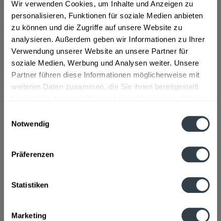
Wir verwenden Cookies, um Inhalte und Anzeigen zu
Pfirsich Holunder! Dieser Eistee im...
mehr
personalisieren, Funktionen für soziale Medien anbieten
zu können und die Zugriffe auf unsere Website zu
Zutaten und Allergene
analysieren. Außerdem geben wir Informationen zu Ihrer
Zutaten: Gebrühter Schwarztee 98.5% (Wasser,
Verwendung unserer Website an unsere Partner für
konzentrierter Schwarztee-Aufguss***), Pfirsichsaft...
mehr
soziale Medien, Werbung und Analysen weiter. Unsere
Partner führen diese Informationen möglicherweise mit
Lebensmittelunternehmer
weiteren Daten zusammen, die Sie ihnen bereitgestellt
Coca-Cola ErfrischungsgetrÃƒÂ¤nke GmbH, Stralauer Allee
haben oder die sie im Rahmen Ihrer Nutzung der Dienste
4, D-10245 Berlin, Tel. ++49 (30) 9204-01
mehr
gesammelt haben.
Einwilligungsauswahl
Notwendig
Nährwertangaben
Datenschutzbestimmungen
Brennwert 2 kcal / 9 kJ Fett 0 g davon gesättigte Fettsäuren
0 g...
mehr
Präferenzen
Ähnliche Artikel
Statistiken
Kunden kauften auch
Marketing