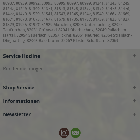
80937, 80939, 80992, 80993, 80995, 80997, 80999, 81241, 81243, 81245,
81247, 81249, 81369, 81371, 81373, 81375, 81377, 81379, 81475, 81476,
81477, 81479, 81539, 81541, 81543, 81545, 81547, 81549, 81667, 81669,
81671, 81673, 81675, 81677, 81679, 81735, 81737, 81739, 81825, 81827,
81829, 81925, 81927, 81929 München, 82008 Unterhaching, 82024
Taufkirchen, 82031 Grünwald, 82041 Oberhaching, 82049 Pullach im
Isartal, 82054 Sauerlach, 82057 Icking, 82061 Neuried, 82064 Straßlach-
Dingharting, 82065 Baierbrunn, 82067 Kloster Schäftlarn, 82069
Schäftlarn, 82110 Germering, 82131 Gauting, 82140 Olching, 82152
Krailling, Planegg, 82166 Gräfelfing, 82178 Puchheim, 82194 Gröbenzell,
Service Hotline
82205 Gilching, 82234 Weßling, 82319 Starnberg, 82327 Tutzing, 82335
Berg, 82340 Feldafing, 82343 Pöcking, 82346 Andechs, 82349 Pentenried,
82377 Penzberg, 82515 Wolfratshausen, 82538 Geretsried, 82541
Kundenmeinungen
Münsing, 82544 Egling, 82547 Eurasburg, 82549 Königsdorf, 83022, 83024,
83026 Rosenheim, 83043 Bad Aibling, 83052 Bruckmühl, 83059
Kolbermoor, 83071 Stephanskirchen, 83075 Bad Feilnbach, 83104
Shop Service
Tuntenhausen, 83109 Großkarolinenfeld, 83550 Emmering, 83553
Frauenneuharting, 83558 Maitenbeth, 83561 Ramerberg, 83569
Vogtareuth, 83607 Holzkirchen, 83620 Feldkirchen-Westerham, 83623
Informationen
Dietramszell, 83624 Otterfing, 83626 Valley, 83627 Warngau, 83629
Weyarn, 83646 Bad Tölz, Wackersberg, 83679 Sachsenkam, 83703 Gmund
Newsletter
am Tegernsee, 83714 Miesbach, 83737 Irschenberg, 85221 Dachau, 85232
Bergkirchen, 85244 Röhrmoos, 85354, 85356 Freising, 85375 Neufahrn bei
Freising, 85376 Hetzenhausen, 85386 Eching, 85399 Hallbergmoos, 85435
Erding, 85445 Oberding, 85452 Moosinning, 85457 Wörth, 85464 Finsing,
85467 Neuching, 85521 Ottobrunn, 85540 Haar, 85551 Kirchheim bei