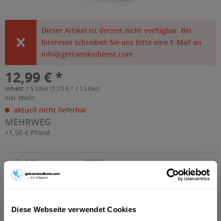
Dieser Artikel ist derzeit nicht verfügbar. Bei
Interesse schreiben Sie uns bitte eine E-Mail an
info@getraenkedienst.com
12,99 € *
Inhalt:
7.5 Liter (1,73 € * / 1 Liter)
inkl. MwSt.
aktuell nicht lieferbar
MEHRWEG
+1,50 € Pfand
Artikel-Nr.:
38251
Beschreibung
Diese Webseite verwendet Cookies
Fruchtiger Eistee mit Pfirsich und Holunder - Fuze Tea