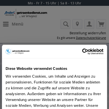
Mo - Fr 7 - 15 Uhr | Sa 8 - 13 Uhr
Menü
Bestellung widerrufen
Es gilt unsere
Datenschutzerklärung
Produkte von Villa Massa
Diese Webseite verwendet Cookies
Wir verwenden Cookies, um Inhalte und Anzeigen zu
personalisieren, Funktionen für soziale Medien anbieten
"Das traditionelle Limoncello von Sorrento wird nach
zu können und die Zugriffe auf unsere Website zu
einem alten Familienrezept gemacht. Durch den
analysieren. Außerdem geben wir Informationen zu Ihrer
Respekt der Tradition und der strengen Auswahl der
Verwendung unserer Website an unsere Partner für
Rohstoffe, ist Villa Massa der Führer in der Produktion
soziale Medien, Werbung und Analysen weiter. Unsere
des Limoncello." so der Hersteller.