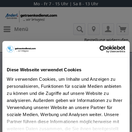
Mo - Fr 7 - 15 Uhr | Sa 8 - 13 Uhr
Menü
Bestellung widerrufen
Es gilt unsere
Datenschutzerklärung
Produkte von Wein- und Sektgut-Destillerie
Diese Webseite verwendet Cookies
Diehl
Wir verwenden Cookies, um Inhalte und Anzeigen zu
personalisieren, Funktionen für soziale Medien anbieten
zu können und die Zugriffe auf unsere Website zu
analysieren. Außerdem geben wir Informationen zu Ihrer
Verwendung unserer Website an unsere Partner für
soziale Medien, Werbung und Analysen weiter. Unsere
Partner führen diese Informationen möglicherweise mit
Beliebtheit
weiteren Daten zusammen, die Sie ihnen bereitgestellt