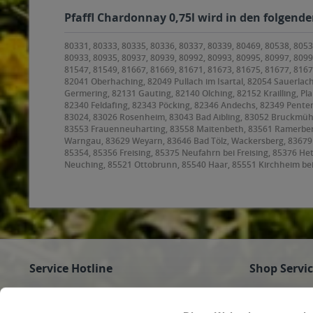
Pfaffl Chardonnay 0,75l wird in den folgende
80331, 80333, 80335, 80336, 80337, 80339, 80469, 80538, 8053
80933, 80935, 80937, 80939, 80992, 80993, 80995, 80997, 8099
81547, 81549, 81667, 81669, 81671, 81673, 81675, 81677, 816
82041 Oberhaching, 82049 Pullach im Isartal, 82054 Sauerlach
Germering, 82131 Gauting, 82140 Olching, 82152 Krailling, Pl
82340 Feldafing, 82343 Pöcking, 82346 Andechs, 82349 Penten
83024, 83026 Rosenheim, 83043 Bad Aibling, 83052 Bruckmüh
83553 Frauenneuharting, 83558 Maitenbeth, 83561 Ramerberg,
Warngau, 83629 Weyarn, 83646 Bad Tölz, Wackersberg, 8367
85354, 85356 Freising, 85375 Neufahrn bei Freising, 85376 H
Neuching, 85521 Ottobrunn, 85540 Haar, 85551 Kirchheim be
85591 Vaterstetten, 85598 Baldham, 85599 Parsdorf, 85604 Z
Höhenkirchen-Siegertsbrunn, 85640 Putzbrunn, 85643 Steinhör
Hohenbrunn, 85664 Hohenlinden, 85665 Moosach, 85667 Oberp
Oberschleißheim, 85774 Unterföhring
Service Hotline
Shop Servi
Haben Sie Fragen zu Ihrer Bestellung?
Firmenkunde
Getränke für
Rufen Sie gerne an unter
089/350 81 01