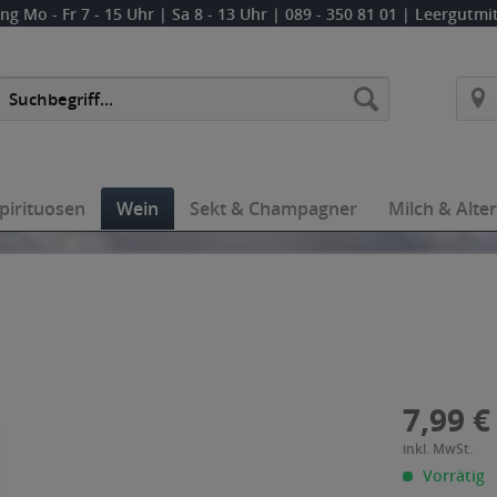
ung
Mo - Fr 7 - 15 Uhr | Sa 8 - 13 Uhr
| 089 - 350 81 01 | Leergutm
pirituosen
Wein
Sekt & Champagner
Milch & Alte
7,99 €
inkl. MwSt.
Vorrätig