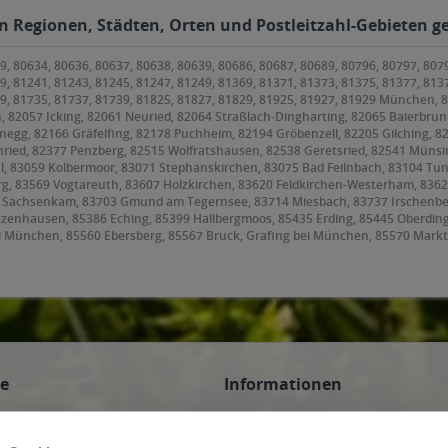
n Regionen, Städten, Orten und Postleitzahl-Gebieten ge
9, 80634, 80636, 80637, 80638, 80639, 80686, 80687, 80689, 80796, 80797, 807
9, 81241, 81243, 81245, 81247, 81249, 81369, 81371, 81373, 81375, 81377, 813
79, 81735, 81737, 81739, 81825, 81827, 81829, 81925, 81927, 81929 München,
, 82057 Icking, 82061 Neuried, 82064 Straßlach-Dingharting, 82065 Baierbrunn
anegg, 82166 Gräfelfing, 82178 Puchheim, 82194 Gröbenzell, 82205 Gilching, 8
ried, 82377 Penzberg, 82515 Wolfratshausen, 82538 Geretsried, 82541 Münsin
l, 83059 Kolbermoor, 83071 Stephanskirchen, 83075 Bad Feilnbach, 83104 Tu
 83569 Vogtareuth, 83607 Holzkirchen, 83620 Feldkirchen-Westerham, 83623 D
9 Sachsenkam, 83703 Gmund am Tegernsee, 83714 Miesbach, 83737 Irschenbe
etzenhausen, 85386 Eching, 85399 Hallbergmoos, 85435 Erding, 85445 Oberdin
i München, 85560 Ebersberg, 85567 Bruck, Grafing bei München, 85570 Markt
orneding, 85609 Aschheim, 85614 Kirchseeon, 85617 Aßling, 85622 Feldkirchen
ing, 85646 Anzing, 85649 Brunnthal, 85652 Pliening, 85653 Aying, 85658 Egm
frammern, 85669 Pastetten, 85716 Unterschleißheim, 85737 Ismaning, 8574
ce
Informationen
n
AGB des Lieferanten
 Veranstaltungen
Datenschutz des Lieferanten