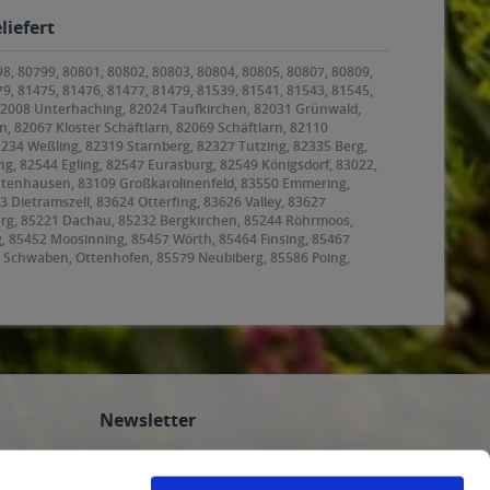
liefert
98, 80799, 80801, 80802, 80803, 80804, 80805, 80807, 80809,
79, 81475, 81476, 81477, 81479, 81539, 81541, 81543, 81545,
 82008 Unterhaching, 82024 Taufkirchen, 82031 Grünwald,
, 82067 Kloster Schäftlarn, 82069 Schäftlarn, 82110
2234 Weßling, 82319 Starnberg, 82327 Tutzing, 82335 Berg,
g, 82544 Egling, 82547 Eurasburg, 82549 Königsdorf, 83022,
ntenhausen, 83109 Großkarolinenfeld, 83550 Emmering,
ietramszell, 83624 Otterfing, 83626 Valley, 83627
rg, 85221 Dachau, 85232 Bergkirchen, 85244 Röhrmoos,
g, 85452 Moosinning, 85457 Wörth, 85464 Finsing, 85467
 Schwaben, Ottenhofen, 85579 Neubiberg, 85586 Poing,
, 85625 Baiern, Glonn, 85630 Grasbrunn, 85635
ating, 85659 Forstern, 85661 Forstinning, 85662
8 Garching bei München, 85757 Karlsfeld, 85764
Newsletter
Abonnieren Sie den kostenlosen
getraenkedienst.com-Newsletter und