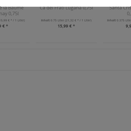
e la Baume
Ca dei Frati Lugana 0,75l
Santa Cri
ay 0,75l
0
15,99 € * / 1 Liter)
Inhalt
0.75 Liter
(21,32 € * / 1 Liter)
Inhalt
0.375 Lit
9 € *
15,99 € *
9,