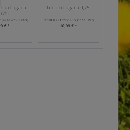
stina Lugana
Lenotti Lugana 0,75l
,375l
er
(26,64 € * / 1 Liter)
Inhalt
0.75 Liter
(14,65 € * / 1 Liter)
99 € *
10,99 € *