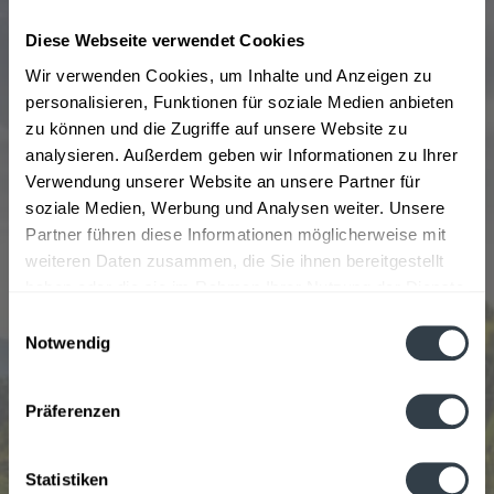
Generationen durch die Familie Apfelbacher. Aktuell ist
Diese Webseite verwendet Cookies
Georg Apfelbacher Geschäftsführer.
Wir verwenden Cookies, um Inhalte und Anzeigen zu
personalisieren, Funktionen für soziale Medien anbieten
Das Sortiment wurde im Laufe der Jahre immer größer
zu können und die Zugriffe auf unsere Website zu
und erstreckt sich mittlerweile auf zahlreiche
analysieren. Außerdem geben wir Informationen zu Ihrer
traditionelle Rot-und Weißweine sowie Sekt. Die
Verwendung unserer Website an unsere Partner für
begehrtesten Sorten sind hierbei der Apfelbacher
soziale Medien, Werbung und Analysen weiter. Unsere
Müller-Thurgau, der Rotling feinfruchtig, der
Partner führen diese Informationen möglicherweise mit
Apfelbacher Domina, der Apfelbacher Secco Weiß, der
weiteren Daten zusammen, die Sie ihnen bereitgestellt
Apfelbacher Secco Rosé und der Apfelbacher Riesling.
haben oder die sie im Rahmen Ihrer Nutzung der Dienste
Die einzelnen Weine und Sekte werden in Flaschen mit
gesammelt haben.
jeweils 0,75l bis 1l verkauft.
Einwilligungsauswahl
Notwendig
Datenschutzbestimmungen
Sehr gerne senden wir Ihnen Produkte von Weingut
Apfelbacher zu, wenn Sie über unseren Online-Shop
Präferenzen
bestellen.
Statistiken