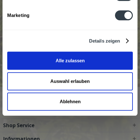
Beliebtheit
Marketing
Details zeigen
Weingut Apfelbacher wird in den folgenden
Alle zulassen
Regionen, Städten, Orten und Postleitzahl-Gebieten
geliefert
Auswahl erlauben
Service Hotline
Ablehnen
Kundenmeinungen
Shop Service
Informationen