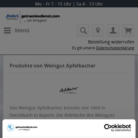
Mo - Fr 7 - 15 Uhr | Sa 8 - 13 Uhr
Menü
Bestellung widerrufen
Es gilt unsere
Datenschutzerklärung
Produkte von Weingut Apfelbacher
Das Weingut Apfelbacher besteht seit 1604 in
Dettelbach in Bayern. Die Rebfläche des Weinguts
beträgt insgesamt rund um Franken ca. 1200 Hektar,
wobei lediglich 15 Hektar Land in Dettelbach selbst
vorhanden sind. Geleitet wird das Weingut seit vielen