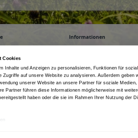
ce
Informationen
n
AGB des Lieferanten
 Veranstaltungen
Datenschutz des Lieferanten
t Cookies
Hinweis zum Jugendschutz
 Inhalte und Anzeigen zu personalisieren, Funktionen für sozia
be
Widerrufsbelehrung des Liefera
e Zugriffe auf unsere Website zu analysieren. Außerdem geben w
Liefer- und Zahlungsbedingunge
rwendung unserer Website an unsere Partner für soziale Medien
f Kommission
ivery Service in Munich
re Partner führen diese Informationen möglicherweise mit weite
ereitgestellt haben oder die sie im Rahmen Ihrer Nutzung der D
en
rwertsteuer und ggf. zzgl.
Lieferkosten
Webseitenbetreiber: Drink now GmbH: