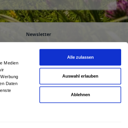
Newsletter
Abonnieren Sie den kostenlosen
getraenkedienst.com-Newsletter und
Alle zulassen
verpassen Sie keine Neuigkeit oder Aktion.
le Medien
nten
ir
n
Auswahl erlauben
, Werbung
ren Daten
ienste
Ablehnen
AGB
|
Impressum
|
Datenschutz