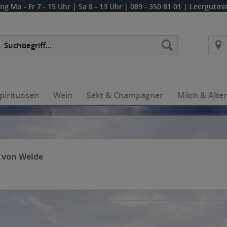
ung
Mo - Fr 7 - 15 Uhr | Sa 8 - 13 Uhr
| 089 - 350 81 01 | Leergutm
pirituosen
Wein
Sekt & Champagner
Milch & Alte
 von Welde