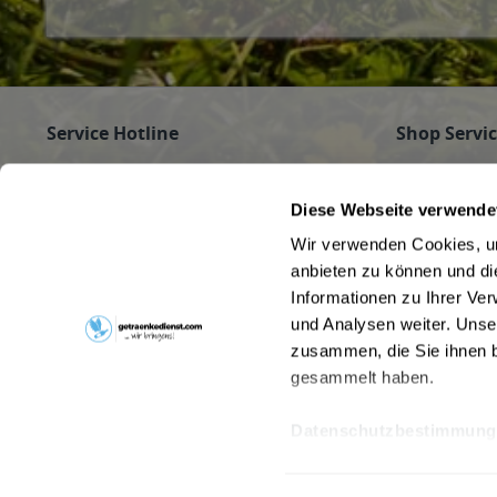
Service Hotline
Shop Servi
Haben Sie Fragen zu Ihrer Bestellung?
Firmenkunde
Getränke für
Rufen Sie gerne an unter
089/350 81 01
Diese Webseite verwende
Jobs
(Mo - Fr 9 - 16 Uhr) an oder schreiben Sie an
Wir verwenden Cookies, um
Pfandrückga
info@getraenkedienst.com
anbieten zu können und di
Kontakt
Informationen zu Ihrer Ve
Getränke au
Kundenmeinungen
Beverage Del
und Analysen weiter. Unse
zusammen, die Sie ihnen b
gesammelt haben.
Datenschutzbestimmung
* Alle Preise inkl. gesetzl. Meh