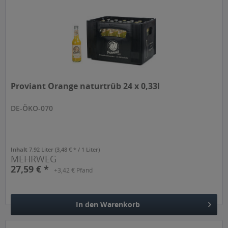
Proviant Orange naturtrüb 24 x 0,33l
DE-ÖKO-070
Inhalt
7.92 Liter
(3,48 € * / 1 Liter)
MEHRWEG
27,59 € *
+3,42 € Pfand
In den
Warenkorb
Hinzugefügt