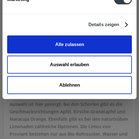
Die Proviant Smoothies, Schorlen
und Limonaden
Details zeigen
Im Mittelpunkt des Angebots der Getränkemarke
stehen Smoothies, Schorlen und Limonaden. Bei den
Alle zulassen
Smoothies gibt es vier verschiedene Varianten, die
ausschließlich aus Bio-Früchten bestehen. Beim
Smoothie Kreuzbeere handelt es sich um eine Mischung
Auswahl erlauben
aus Himbeere, Brombeere, Apfel, Orange und Banane.
Daneben gibt es auch die modernen Smoothies Mango-
Maracuja, Pfirsich-Maracuja und Erdbeere-Banane.
Ablehnen
Zudem gibt es auch die grünen Proviant Smoothies
Spinatheld, Minzglück und Co. Für eine vielfältige
Auswahl ist hier gesorgt. Bei den Schorlen gibt es die
Geschmacksrichtungen Apfel, Kirsche-Granatapfel und
Maracuja Orange. Ebenfalls gibt es bei den naturtrüben
Limonaden zahlreiche Optionen. Die Limos von
Proviant bestehen nur aus Bio-Rohrzucker, Wasser und