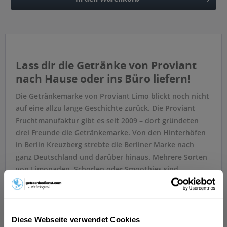
Hinzugefügt
Lass dir die Getränke von Proviant
nach Hause oder ins Büro liefern!
Die Getränkemarke von Proviant Limo blickt noch nicht
auf eine allzu lange Geschichte zurück. Die Proviant
Fruchtmanufaktur gibt es seit 2009 – dort gründeten
drei Freunde die Getränkemarke. Von den Hinterhöfen
in Berlin Kreuzberg strebte die Berliner Marke nach
ganz Deutschland und darüber hinaus. Mehrere Sorten
von Limonaden, Schorlen oder Smoothies sind
erhältlich. Bei allen Getränken von Proviant Limo legen
die Entwickler großen Wert auf Qualität, Individualität
und einen einzigartigen Geschmack.
Diese Webseite verwendet Cookies