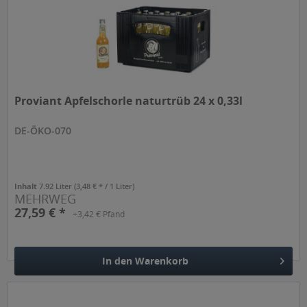
Proviant Apfelschorle naturtrüb 24 x 0,33l
DE-ÖKO-070
Inhalt
7.92 Liter
(3,48 € * / 1 Liter)
MEHRWEG
27,59 € *
+3,42 € Pfand
In den
Warenkorb
Hinzugefügt