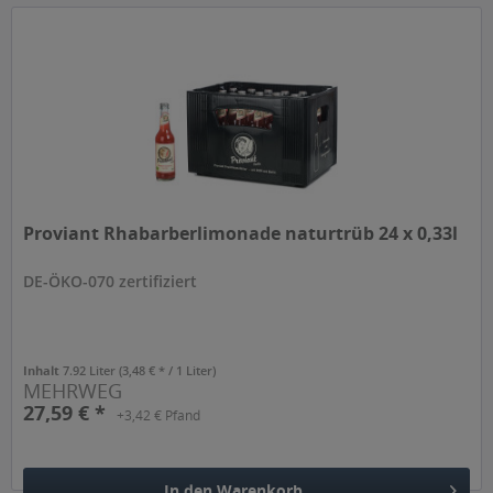
Hinzugefügt
Proviant Rhabarberlimonade naturtrüb 24 x 0,33l
DE-ÖKO-070 zertifiziert
Inhalt
7.92 Liter
(3,48 € * / 1 Liter)
MEHRWEG
27,59 € *
+3,42 € Pfand
In den
Warenkorb