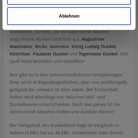
Ablehnen
Wir haben eine große Auswahl an Dunklen
Weißbieren, Craft-Bieren oder alkoholfreiem
Dunkelbier, für den, der es lieber ohne Alkohol
mag.Unsere Marken sind hier u.a.
Augustiner
Maximator
,
Becks
,
Guinness
,
König Ludwig Dunkel
,
Köstritzer
,
Paulaner Dunkel
und
Tegernseer Dunkel
. Viel
Spaß beim Bestellen und Genießen!
Bier gibt es in den unterschiedlichsten Farbgebungen.
Zwar nicht in Regenbogenfarben, aber von weißlichgelb,
gelbgold bis schwarz ist alles dabei. Der Einfachheit
halber wird allerdings nur zwischen Hell- und
Dunkelbieren unterschieden. Doch was genau ist der
Unterschied zwischen hellen und dunklen Bieren?
Der Farbgehalt des Dunkelbiers liegt im Vergleich zu
hellem (3 EBC) bei ca. 40 EBC  Schwarzbier oder Strout