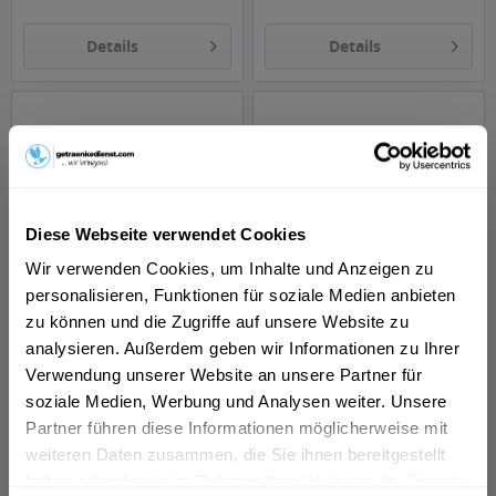
Details
Details
Diese Webseite verwendet Cookies
Wir verwenden Cookies, um Inhalte und Anzeigen zu
Aktien Landbier
Barre Dunkel 24 x 0,33l
personalisieren, Funktionen für soziale Medien anbieten
fränkisch Dunkel 20 x
zu können und die Zugriffe auf unsere Website zu
0,5l
Inhalt
10 Liter
(2,20 € * / 1 Liter)
Inhalt
7.92 Liter
(2,49 € * / 1 Liter)
MEHRWEG
MEHRWEG
analysieren. Außerdem geben wir Informationen zu Ihrer
21,99 € *
19,69 € *
+4,50 € Pfand
+3,42 € Pfand
Verwendung unserer Website an unsere Partner für
soziale Medien, Werbung und Analysen weiter. Unsere
Partner führen diese Informationen möglicherweise mit
In den
In den
weiteren Daten zusammen, die Sie ihnen bereitgestellt
haben oder die sie im Rahmen Ihrer Nutzung der Dienste
Hinzugefügt
Hinzugefügt