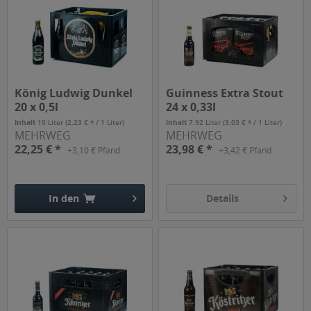
König Ludwig Dunkel
Guinness Extra Stout
20 x 0,5l
24 x 0,33l
Inhalt
10 Liter
(2,23 € * / 1 Liter)
Inhalt
7.92 Liter
(3,03 € * / 1 Liter)
MEHRWEG
MEHRWEG
22,25 € *
23,98 € *
+3,10 € Pfand
+3,42 € Pfand
In den
Details
Hinzugefügt