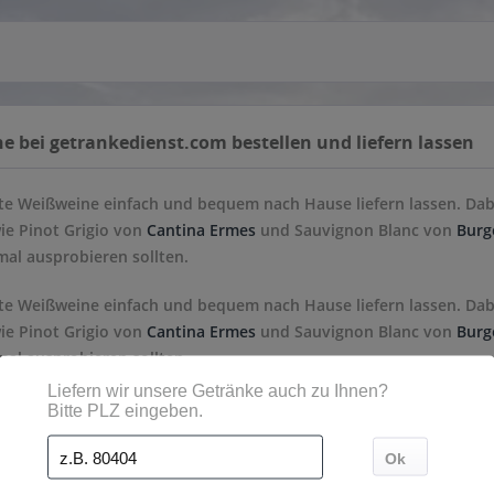
 bei getrankedienst.com bestellen und liefern lassen
e Weißweine einfach und bequem nach Hause liefern lassen. Dabei
wie Pinot Grigio von
Cantina Ermes
und Sauvignon Blanc von
Burg
nmal ausprobieren sollten.
e Weißweine einfach und bequem nach Hause liefern lassen. Dabei
wie Pinot Grigio von
Cantina Ermes
und Sauvignon Blanc von
Burg
nmal ausprobieren sollten.
st ein Wein, der durch die alkoholische Gärung von Weintrauben 
lgelb, gelbgrün, grün, grau, graurot und rot sein. Das Fruchtflei
traube, einer Rotweinsorte, befinden sich die farbgebenden Pigme
itige Abpressen des Beerensafts wird eine Extraktion der Bestan