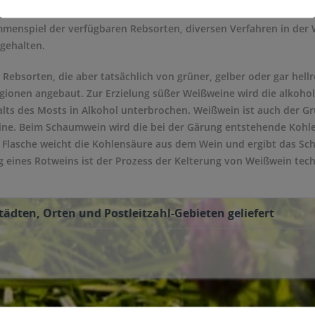
zielt ein Winzer die strohgelbe bis goldgelbe Farbe des Weins. Die
enspiel der verfügbaren Rebsorten, diversen Verfahren in der 
gehalten.
 Rebsorten, die aber tatsächlich von grüner, gelber oder gar hellr
ionen angebaut. Zur Erzielung süßer Weißweine wird die alkoho
lts des Mosts in Alkohol unterbrochen. Weißwein ist auch der G
e. Beim Schaumwein wird die bei der Gärung entstehende Kohle
 Flasche weicht die Kohlensäure aus dem Wein und ergibt das Sch
g eines Rotweins ist der Prozess der Kelterung von Weißwein tech
ädten, Orten und Postleitzahl-Gebieten geliefert