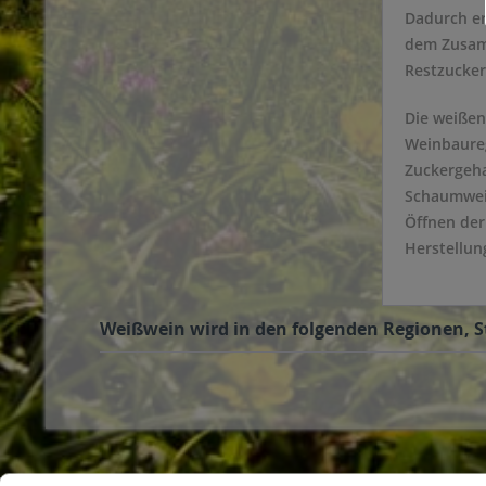
Dadurch er
dem Zusamm
Restzucker
Die weißen
Weinbaureg
Zuckergeha
Schaumwein
Öffnen der
Herstellun
Weißwein wird in den folgenden Regionen, St