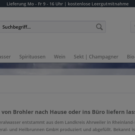
Lieferung
Mo - Fr 9 - 16 Uhr
| kostenlose Leergutmitnahme
sser
Spirituosen
Wein
Sekt | Champagner
Bio
von Brohler nach Hause oder ins Büro liefern las
eralwasser entstammt aus dem Landkreis Ahrweiler in Rheinland-P
eral- und Heilbrunnen GmbH produziert und abgefüllt. Bekannt is