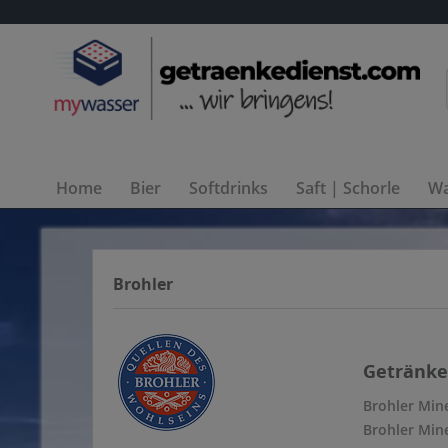
Home
Bier
Softdrinks
Saft | Schorle
Wa
Brohler
Getränke 
Brohler Min
Brohler Min