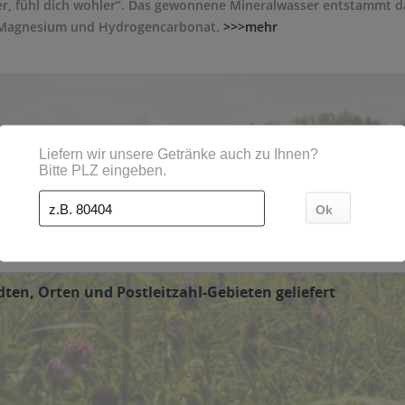
ler, fühl dich wohler“. Das gewonnene Mineralwasser entstammt d
n Magnesium und Hydrogencarbonat.
>>>mehr
anten Classic, Medium und Naturell. Die Getränke werden dabei so
 1,0 Liter Größe angeboten. Neben dem klassischen Mineralwasse
 gerne liefern wir Ihnen die Getränke von Brohler, wenn Sie dies
ten, Orten und Postleitzahl-Gebieten geliefert