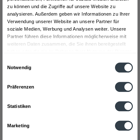
zu können und die Zugriffe auf unsere Website zu
analysieren. Außerdem geben wir Informationen zu Ihrer
Verwendung unserer Website an unsere Partner für
soziale Medien, Werbung und Analysen weiter. Unsere
Partner führen diese Informationen möglicherweise mit
weiteren Daten zusammen, die Sie ihnen bereitgestellt
Christinen Bio
Christinen Medium 12
haben oder die sie im Rahmen Ihrer Nutzung der Dienste
Mineralwasser Spritzig
x 0,75l
gesammelt haben.
12 x 0,75l
Einwilligungsauswahl
Inhalt
9 Liter
(0,89 € * / 1 Liter)
Inhalt
9 Liter
(0,89 € * / 1 Liter)
MEHRWEG
MEHRWEG
Notwendig
7,99 € *
7,99 € *
Datenschutzbestimmungen
+3,30 € Pfand
+3,30 € Pfand
Präferenzen
Statistiken
Marketing