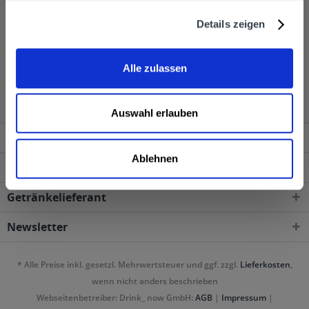
Details zeigen
Alle zulassen
Auswahl erlauben
Service Hotline
Ablehnen
Shop Service
Getränkelieferant
Newsletter
* Alle Preise inkl. gesetzl. Mehrwertsteuer und ggf. zzgl.
Lieferkosten
,
wenn nicht anders beschrieben
Webseitenbetreiber: Drink_ now GmbH:
AGB
|
Impressum
|