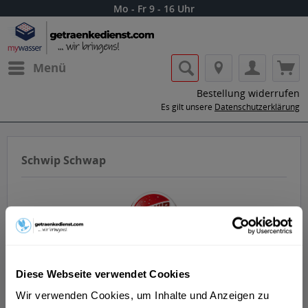
Mo - Fr 9 - 16 Uhr
Menü
Bestellung widerrufen
Es gilt unsere
Datenschutzerklärung
Schwip Schwap
Lass dir die Getränke von Schwip Schwap
Diese Webseite verwendet Cookies
nach Hause oder ins Büro liefern.
Wir verwenden Cookies, um Inhalte und Anzeigen zu