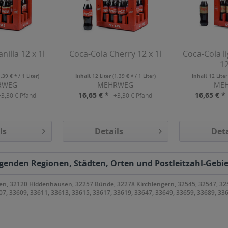
nilla 12 x 1l
Coca-Cola Cherry 12 x 1l
Coca-Cola li
12
1,39 € * / 1 Liter)
Inhalt
12 Liter
(1,39 € * / 1 Liter)
Inhalt
12 Lite
RWEG
MEHRWEG
ME
16,65 € *
16,65 € *
+3,30 € Pfand
+3,30 € Pfand
ls
Details
Deta
lgenden Regionen, Städten, Orten und Postleitzahl-Gebie
flen, 32120 Hiddenhausen, 32257 Bünde, 32278 Kirchlengern, 32545, 32547, 
, 33609, 33611, 33613, 33615, 33617, 33619, 33647, 33649, 33659, 33689, 336