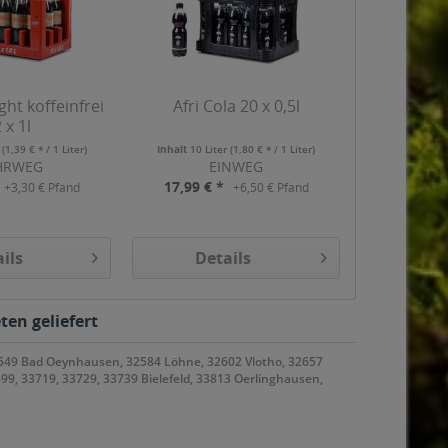
ght koffeinfrei
Afri Cola 20 x 0,5l
 x 1l
r
(1,39 € * / 1 Liter)
Inhalt
10 Liter
(1,80 € * / 1 Liter)
HRWEG
EINWEG
17,99 € *
+3,30 € Pfand
+6,50 € Pfand
ils
Details
ten geliefert
32549 Bad Oeynhausen, 32584 Löhne, 32602 Vlotho, 32657
99, 33719, 33729, 33739 Bielefeld, 33813 Oerlinghausen,