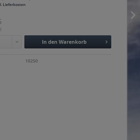
l. Lieferkosten
G
d
In den
Warenkorb
Hinzugefügt
10250