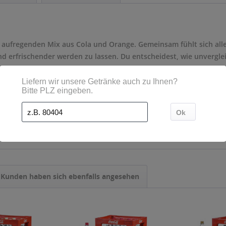
 aufregenden Mix aus Cola und Orange. Gemeinsam fühlt sich alle
nd erfrischender werden zu lassen. Du entscheidest, wie unverglei
 Cycle
Kunden haben sich ebenfalls angesehen