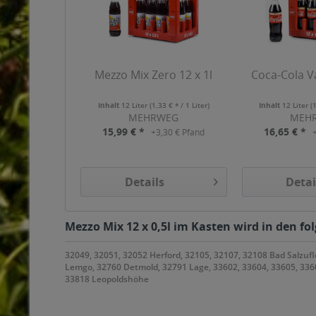
Mezzo Mix Zero 12 x 1l
Coca-Cola Va
Inhalt
12 Liter
(1,33 € * / 1 Liter)
Inhalt
12 Liter
(
MEHRWEG
MEH
15,99 € *
16,65 € *
+3,30 € Pfand
Details
Detai
Mezzo Mix 12 x 0,5l im Kasten wird in den fo
32049, 32051, 32052 Herford, 32105, 32107, 32108 Bad Salzu
Lemgo, 32760 Detmold, 32791 Lage, 33602, 33604, 33605, 33607
33818 Leopoldshöhe