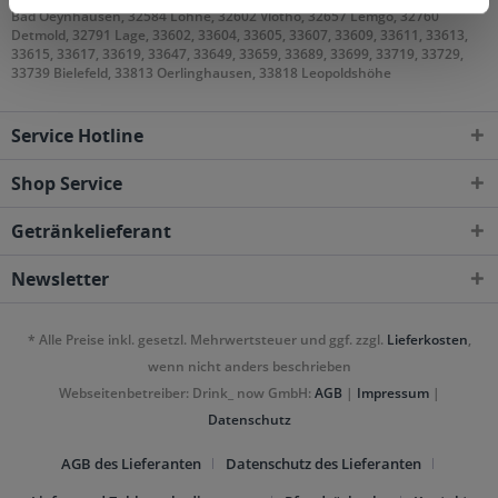
Bad Oeynhausen, 32584 Löhne, 32602 Vlotho, 32657 Lemgo, 32760
Detmold, 32791 Lage, 33602, 33604, 33605, 33607, 33609, 33611, 33613,
33615, 33617, 33619, 33647, 33649, 33659, 33689, 33699, 33719, 33729,
33739 Bielefeld, 33813 Oerlinghausen, 33818 Leopoldshöhe
Service Hotline
Shop Service
Getränkelieferant
Newsletter
* Alle Preise inkl. gesetzl. Mehrwertsteuer und ggf. zzgl.
Lieferkosten
,
wenn nicht anders beschrieben
Webseitenbetreiber: Drink_ now GmbH:
AGB
|
Impressum
|
Datenschutz
AGB des Lieferanten
Datenschutz des Lieferanten