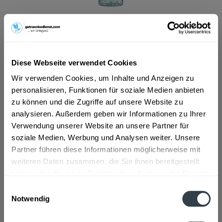
Dieser Artikel steht derzeit nicht zur Verfügung!
13,99 € *
Diese Webseite verwendet Cookies
Inhalt:
0.7 Liter (19,99 € * / 1 Liter)
inkl. MwSt.
zzgl. Lieferkosten
Wir verwenden Cookies, um Inhalte und Anzeigen zu
Derzeit nicht verfügbar.
personalisieren, Funktionen für soziale Medien anbieten
zu können und die Zugriffe auf unsere Website zu
analysieren. Außerdem geben wir Informationen zu Ihrer
Artikel-Nr.:
11961
Verwendung unserer Website an unsere Partner für
soziale Medien, Werbung und Analysen weiter. Unsere
Beschreibung
Partner führen diese Informationen möglicherweise mit
"THREE SIXTY VODKA legt einen Auftritt der Extraklasse
weiteren Daten zusammen, die Sie ihnen bereitgestellt
hin: mit der markanten...
mehr
haben oder die sie im Rahmen Ihrer Nutzung der Dienste
gesammelt haben.
Einwilligungsauswahl
Zutaten und Allergene
Notwendig
Mit Farbstoff
mehr
Datenschutzbestimmungen