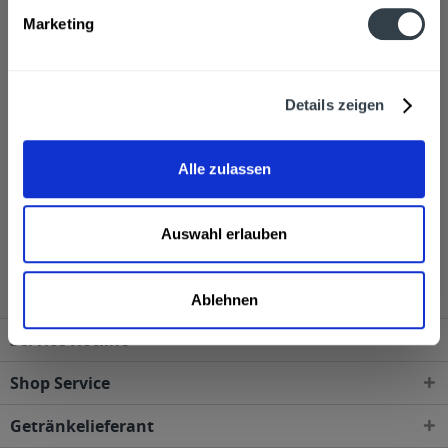
Marketing
Details zeigen
Vilsa Naturell 12 x 0,7l
Alle zulassen
Inhalt
8.4 Liter
(1,01 € * / 1 Liter)
MEHRWEG
8,49 € *
+3,30 € Pfand
Auswahl erlauben
Ablehnen
Service Hotline
Shop Service
Getränkelieferant