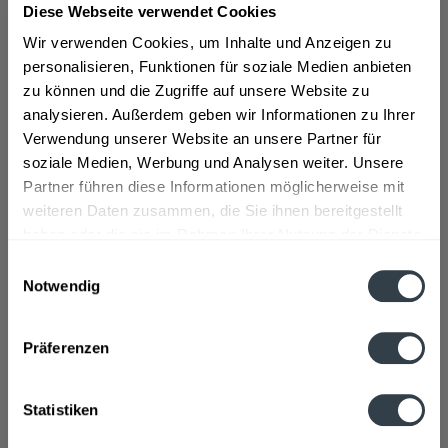
Diese Webseite verwendet Cookies
Wir verwenden Cookies, um Inhalte und Anzeigen zu
personalisieren, Funktionen für soziale Medien anbieten
zu können und die Zugriffe auf unsere Website zu
analysieren. Außerdem geben wir Informationen zu Ihrer
Verwendung unserer Website an unsere Partner für
Vilsa Classic 12 x 0,7l
Vilsa Medium 12 x 0,7l
soziale Medien, Werbung und Analysen weiter. Unsere
Partner führen diese Informationen möglicherweise mit
Inhalt
8.4 Liter
(1,01 € * / 1 Liter)
Inhalt
8.4 Liter
(1,01 € * / 1 Liter)
weiteren Daten zusammen, die Sie ihnen bereitgestellt
MEHRWEG
MEHRWEG
8,49 € *
8,49 € *
haben oder die sie im Rahmen Ihrer Nutzung der Dienste
+3,30 € Pfand
+3,30 € Pfand
gesammelt haben.
Einwilligungsauswahl
Notwendig
Datenschutzbestimmungen
Präferenzen
Statistiken