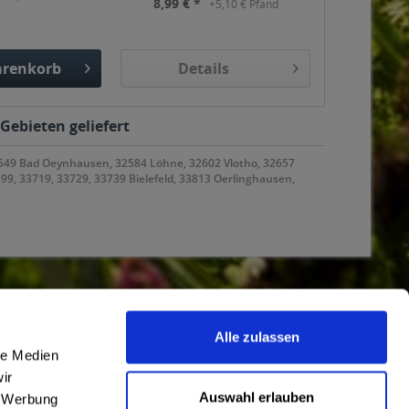
8,99 € *
+5,10 € Pfand
renkorb
Details
gefügt
Gebieten geliefert
32549 Bad Oeynhausen, 32584 Löhne, 32602 Vlotho, 32657
99, 33719, 33729, 33739 Bielefeld, 33813 Oerlinghausen,
Newsletter
Alle zulassen
le Medien
Abonnieren Sie den kostenlosen
ir
getraenkedienst.com-Newsletter und
Auswahl erlauben
, Werbung