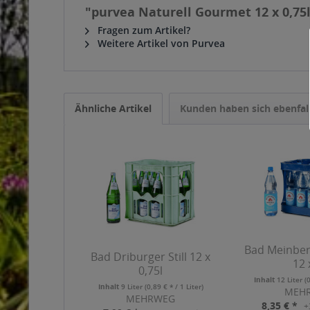
"purvea Naturell Gourmet 12 x 0,75
Fragen zum Artikel?
Weitere Artikel von Purvea
Ähnliche Artikel
Kunden haben sich ebenfal
Bad Meinber
Bad Driburger Still 12 x
12 
0,75l
Inhalt
12 Liter
(
Inhalt
9 Liter
(0,89 € * / 1 Liter)
MEH
MEHRWEG
8,35 € *
+