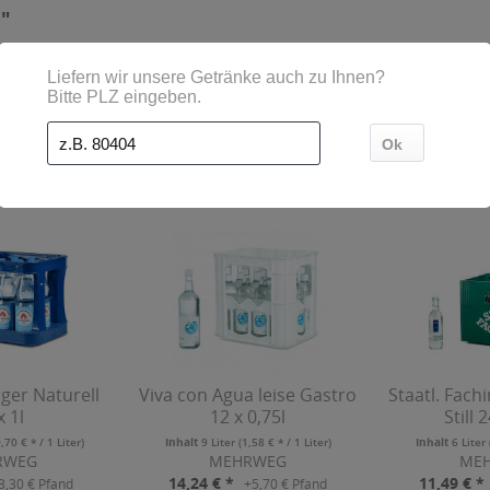
l"
ls angesehen
ger Naturell
Viva con Agua leise Gastro
Staatl. Fac
x 1l
12 x 0,75l
Still 
0,70 € * / 1 Liter)
Inhalt
9 Liter
(1,58 € * / 1 Liter)
Inhalt
6 Liter
RWEG
MEHRWEG
ME
14,24 € *
11,49 € *
3,30 € Pfand
+5,70 € Pfand