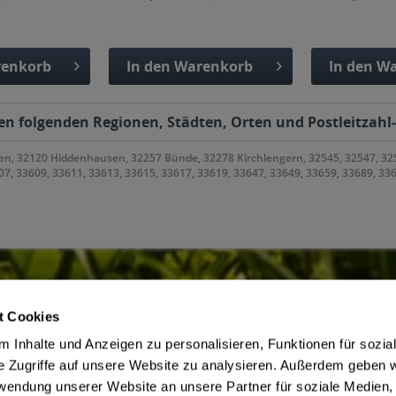
enkorb
In den
Warenkorb
In den
Wa
fügt
Hinzugefügt
Hinzu
en folgenden Regionen, Städten, Orten und Postleitzahl-
flen, 32120 Hiddenhausen, 32257 Bünde, 32278 Kirchlengern, 32545, 32547, 
, 33609, 33611, 33613, 33615, 33617, 33619, 33647, 33649, 33659, 33689, 336
t Cookies
ce
Getränkelieferant
 Inhalte und Anzeigen zu personalisieren, Funktionen für sozia
irmenkunden
AGB des Lieferanten
e Zugriffe auf unsere Website zu analysieren. Außerdem geben w
ne bestellen in Bielefeld
Datenschutz des Lieferanten
rwendung unserer Website an unsere Partner für soziale Medien