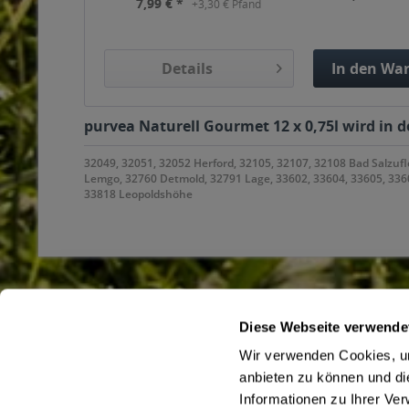
7,99 € *
+3,30 € Pfand
Details
In den
War
Hinzuge
purvea Naturell Gourmet 12 x 0,75l wird in d
32049, 32051, 32052 Herford, 32105, 32107, 32108 Bad Salzu
Lemgo, 32760 Detmold, 32791 Lage, 33602, 33604, 33605, 33607
33818 Leopoldshöhe
Diese Webseite verwende
Service Hotline
Shop Servi
Wir verwenden Cookies, um
Haben Sie Fragen zu Ihrer Bestellung?
Büro- und F
anbieten zu können und di
Getränke onli
Rufen Sie uns gerne unter
05222/6282-0
an
Informationen zu Ihrer Ve