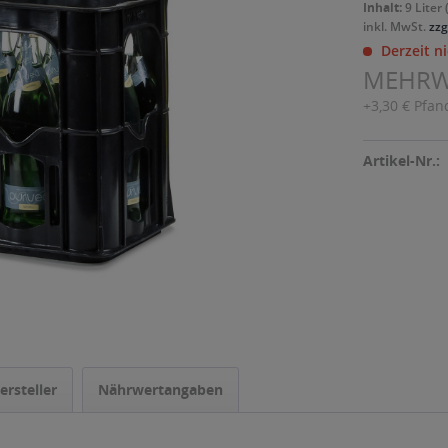
Inhalt:
9 Liter 
inkl. MwSt.
zzg
Derzeit ni
MEHR
+3,30 € Pfan
Artikel-Nr.:
ersteller
Nährwertangaben